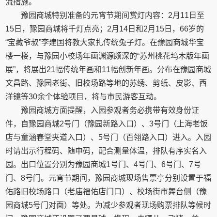
流措施。
豫园商城特别准备的元宵节期间赏灯内容：2月11日至
15日，豫园商城将千灯点亮；2月14日和2月15日，66岁的
“宝藏爷叔”李建国将教大家扎传统兔子灯。在豫园商城华宝
楼一楼，与豫园小校场年画渊源颇深的“苏州桃花坞木版年画
展”，将展出21幅传统年画和11幅创新年画。分布在豫园商城
文昌路、豫园老街、旧校场路等地的苏绣、剪纸、皮影、西
洋镜等30余个体验项目，将与市民游客互动。
豫园商城方面提醒，入园参观者务必携带有效身份证
件，自豫园商城2号门（豫园新路入口）、3号门（上海老饭
店与童涵春堂夹道入口）、5号门（百翎路入口）进入。入园
时请出示行程码、随申码，配合测量体温，排队有序实名入
园。出口位置分别为豫园商城1号门、4号门、6号门、7号
门、8号门。元宵节期间，豫园商城现场售票亭分别设置于福
佑路旧校场路口（老庙福佑店门口）、校场街市舞台侧（豫
园商城5号门对面）等处。为减少参观者现场购票排队等候时