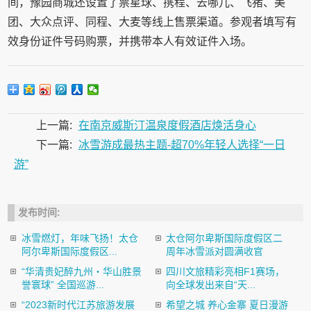
间，豫园商城还设置了票星球、携程、去哪儿、飞猪、美
团、大众点评、同程、大麦等线上售票渠道。参观者填写有
效身份证件号码购票，并携带本人有效证件入场。
上一篇:
在南京威斯汀温泉度假酒店焕活身心
下一篇:
冰雪游成最热主题-超70%年轻人选择“一日
游”
发布时间:
冰雪燃灯，年味飞扬！太仓
太仓阿尔卑斯国际度假区二
阿尔卑斯国际度假区...
周年冰雪派对圆满收官
“华清贵妃醉九州・华山胜景
四川文旅精彩亮相F1赛场，
誉寰球” 全国巡游...
向全球发出来自“天...
“2023新时代江苏旅游发展
希望之城 养心金寨 夏日漫游