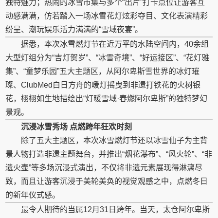
独特魅力；热闹的冰雪市集与多个“出片”打卡点位让游客互
动感满满，仿若踏入一场冰雪花灯炫彩夺目、文化表演精彩
纷呈、潮玩娱乐活力满满的“雪域夜宴”。
据悉，本次冰雪燃灯节在近万平的水陆空间内，40余组
大型灯组分为“吉灯贺岁”、“冰雪奇境”、“好运接区”、“花灯雅
集”、“童梦乐园”五大主题区，从阿尔卑斯雪世界的冰灯璀
璨、ClubMed白日方舟的暖灯摇曳到非遗打铁花的火树银
花，栩栩如生地描绘出“灯暖雪域·春燃阿尔卑斯”的独特梦幻
景观。
沉浸冰雪秀场 点燃跨年狂欢时刻
除了五大主题区，本次冰雪燃灯节还以冰雪仙子为主背
景人物打造非遗主题舞台，并推出“烟花瀑布”、“风火轮”、“非
遗火壶”等多场沉浸式演出，不仅将非遗元素展现得淋漓尽
致，而且让游客沉浸于美轮美奂的视觉观感之中，点燃冬日
的新年仪式感。
最令人期待的当属12月31日跨年。当天，太仓阿尔卑斯