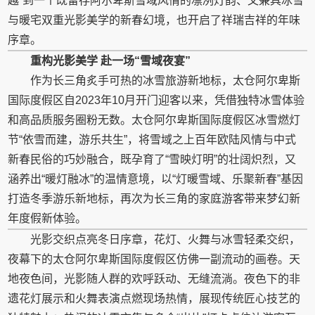
越”到一个既留存阿尔卑斯雪域风情的凛冽灯韵、又兼具冰雪
与暖宅双重光影美学的新春幻境，也开启了祥瑞吉祥的年味
序章。
重构光影美学 赴一场“雪域夜宴”
作为长三角炙手可热的冰雪旅游新地标，太仓阿尔卑斯
国际度假区自2023年10月开门迎客以来，凭借独特冰雪体验
和高品质服务圈粉无数。太仓阿尔卑斯国际度假区冰雪燃灯
节“依雪而建，游乐共生”，将雪域之上百年欧陆风情与中式
新春民俗的巧妙融合，既孕育了“雪映灯明”的壮阔炽烈，又
涵养出“暖灯融冰”的温情意境，以“灯暖雪域、乐聚新春”基因
打造冬季游乐新地标，再次为长三角的家庭游客带来梦幻新
年度假新体验。
光影交织点亮冬日序章，花灯、火舞与冰雪轻柔交织，
夜幕下的太仓阿尔卑斯国际度假区仿佛一副流动的画卷。天
地夜色间，光影随人群的欢呼跃动、无缝流淌。夜色下的非
遗花灯展示和火舞表演点燃现场热情，展现传统匠心技艺的