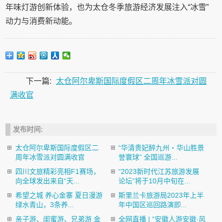
年味灯游创新体验，也为太仓冬季旅游经济发展注入“冰雪”
动力与消费新动能。
下一篇:
太仓阿尔卑斯国际度假区二周年冰雪派对圆
满收官
发布时间:
太仓阿尔卑斯国际度假区二
“华清贵妃醉九州・华山胜景
周年冰雪派对圆满收官
誉寰球” 全国巡游...
四川文旅精彩亮相F1赛场，
“2023新时代江苏旅游发展
向全球发出来自“天...
论坛”将于10月中旬在...
希望之城 养心金寨 夏日漫游
斯里兰卡旅游局2023年上半
绿水青山，3条养...
年中国区巡回路演即...
亲子游、闺蜜游、兄弟游 金
全网直播 | “安徽人游安徽·风