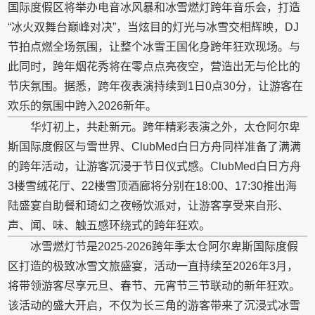
国际度假区将举办电音冰风暴和冰雪燃灯跨年音乐会，打造
“冰火双舞台巅峰对决”，当炫目的灯光与冰雪交相辉映，DJ
节拍点燃全场氛围，让整个冰雪王国化身跨年狂欢现场。与
此同时，跨年烟花秀将在零点点亮夜空，营造出无与伦比的
节庆氛围。据悉，跨年夜表演持续到1日0点30分，让游客在
欢乐的氛围中跨入2026新年。
华灯初上，共赴新元。跨年精彩表演之外，太仓阿尔卑
斯国际度假区与雪世界、ClubMed白日方舟同样准备了满满
的跨年活动，让游客沉浸于节日仪式感。ClubMed白日方舟
3楼雪绒花厅、22楼雪顶酒廊将分别在18:00、17:30推出海
陆盛宴自助餐和琦幻之夜畅饮派对，让游客享受来自形、
声、闻、味、触五感环绕式的跨年狂欢。
冰雪燃灯节是2025-2026跨年季太仓阿尔卑斯国际度假
区打造的极致冰雪文旅盛宴，活动一直持续至2026年3月，
将带领游客尽享元旦、春节、元宵节三节联动的新年狂欢。
该活动的盛大开启，不仅为长三角的游客带来了沉浸式冰雪