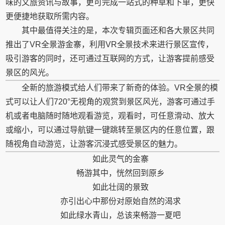
味的文旅资讯与故事，更可完成一站式的种草和下单，更快
更便捷地获取所需内容。
其中最值得关注的是，本次专辑页面还和各大景区共同
推出了VR全景游金寨，利用VR全景技术来进行景区宣传，
吸引游客的同时，还可通过互联网的方式，让游客提前感受
景区的风光。
全新的旅游模式给人们带来了新奇的体验。VR全景的模
式可以让人们720°无视角的观赏到景区风光，游客可通过手
机或者电脑随时随地观看游览，观看时，可任意滑动、放大
或缩小，可以通过导航键一键跳转至景区内的任意位置，跟
随视角自动游览，让游客沉浸式感受景区的魅力。
如此灵气的金寨
畅游其中，恍然回到原乡
如此壮阔的景致
亦引出心中那份对原始自然的渴求
如此
绿水青山
，
总
该来畅游一夏吧