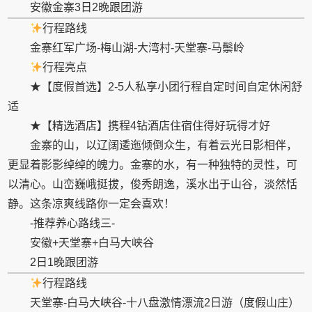
安徽金寨3日2晚跟团游
行程路线
金寨红军广场-梅山湖-大湾村-天堂寨-马鬃岭
行程亮点
★【度假首选】2-5人私享小团行程自定时间自定休闲舒
适
★【精选酒店】携程4钻酒店住宿住得好玩得才好
金寨的山，以辽阔逶迤倾倒众生，有着云光日影相伴，
更显着影影绰绰的魄力。金寨的水，有一种独特的灵
性
，可
以清心。山峦巍峨挺拔，俊秀朗逸，溪水出于山谷，淡然恬
静。这条凉爽线路你一定会喜欢！
-推荐养心路线三-
安徽+天堂寨+白马大峡谷
2日1晚跟团游
行程路线
天堂寨-白马大峡谷-十八盘激情漂流2日游（度假山庄）