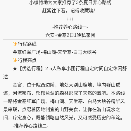
小编特地为大家推荐了3条夏日养心路线
赶紧往下看，记得收藏噢！
↓↓↓
-推荐养心路线一-
六安+金寨2日1晚私家团
行程路线
金寨红军广场-梅山湖-天堂寨-白马大峡谷
行程亮点
★【优选行程】2-5人私享小团行程自定时间自定休闲舒
适
金寨，位于皖西边陲，地处大别山腹地，境内群山逶
迤，河流密布，郁郁葱葱的森林形成了天然的氧吧。本路线
一路
将金寨红军广场、梅山湖、天堂寨、白马大峡谷精华风
景串联，点缀着因地制宜的山野美食，让你在游山玩水之
间，疗愈身心，既能领略自然风光，又可感受历史的积淀。
-推荐养心路线二-