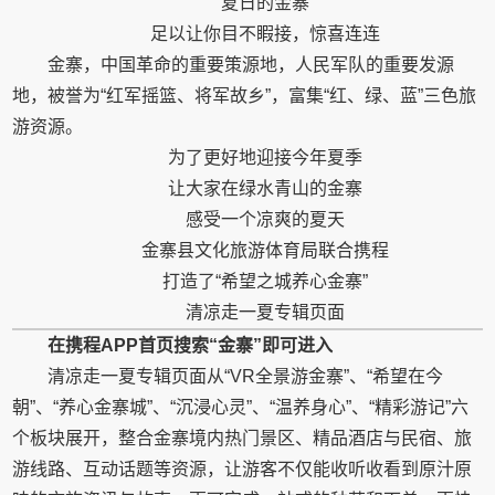
夏日的金寨
足以让你目不睱接，惊喜连连
金寨，
中国
革命的
重要
策源地，
人民
军队的
重要
发源
地，被誉为“红军摇篮、将军故乡”，富集“红、绿、蓝”三色旅
游资源。
为了更好地迎接今年夏季
让大家在
绿水青山
的金寨
感受一个凉爽的夏天
金寨县文化旅游体育局联合携程
打造了“希望之城养心金寨”
清凉走一夏专辑页面
在携程APP首页搜索“金寨”即可进入
清凉走一夏专辑页面从“VR全景游金寨”、“希望在今
朝”、“养心金寨城”、“沉浸心灵”、“温养身心”、“精彩游记”六
个板块展开，整合金寨境内热门景区、精品酒店与民宿、旅
游线路、互动话题等资源，让游客不仅能收听收看到原汁原