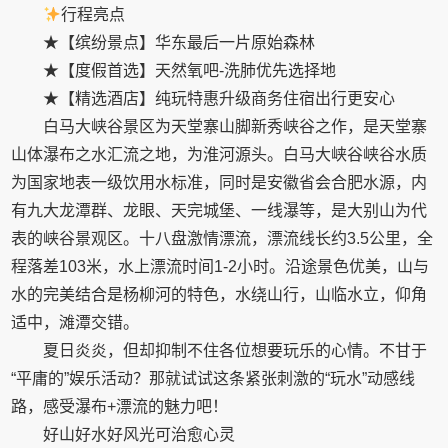
行程亮点
★【缤纷景点】华东最后一片原始森林
★【度假首选】天然氧吧-洗肺优先选择地
★【精选酒店】纯玩特惠升级商务住宿出行更安心
白马大峡谷景区为天堂寨山脚新秀峡谷之作，是天堂寨
山体瀑布之水汇流之地，为淮河源头。白马大峡谷峡谷水质
为
国家
地表一级饮用水标准，同时是安徽省会合肥水源，内
有九大龙潭群、龙眼、天完城堡、一线瀑等，是大别山为代
表的峡谷景观区。十八盘激情漂流，漂流线长约3.5公里，全
程落差103米，水上漂流时间1-2小时。沿途景色优美，山与
水的完美结合是杨柳河的特色，水绕山行，山临水立，仰角
适中，滩潭交错。
夏日炎炎，但却抑制不住各位想要玩乐的心情。不甘于
“
平
庸的”
娱乐
活动？那就试试这条紧张刺激的“玩水”动感线
路，感受瀑布+漂流的魅力吧！
好山好水好风光可治愈心灵