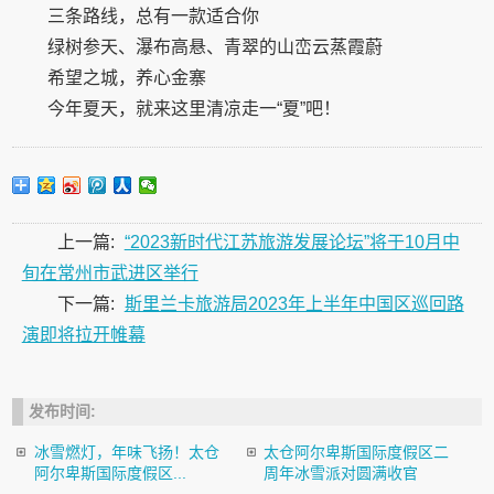
三条路线，
总
有一款适合你
绿树参天、瀑布高悬、青翠的山峦云蒸霞蔚
希望之城，养心金寨
今年夏天，就来这里清凉走一“夏”吧！
上一篇:
“2023新时代江苏旅游发展论坛”将于10月中
旬在常州市武进区举行
下一篇:
斯里兰卡旅游局2023年上半年中国区巡回路
演即将拉开帷幕
发布时间:
冰雪燃灯，年味飞扬！太仓
太仓阿尔卑斯国际度假区二
阿尔卑斯国际度假区...
周年冰雪派对圆满收官