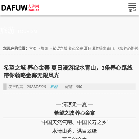
旅游
TOURISM
您现在的位置：
首页
>
旅游
>
希望之城 养心金寨 夏日漫游绿水青山，3条养心路
希望之城 养心金寨 夏日漫游绿水青山，3条养心路线
带你领略金寨无限风光
发布时间：2023/05/26
旅游
浏览：680
— 清凉走一夏 —
希望之城 养心金寨
“
中国
天然氧吧、
中国
长寿之乡”
水清山秀，满目翠绿