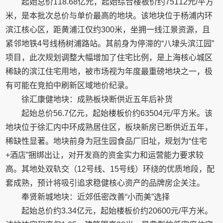
‌起始总价118.68亿元，起始综合楼板价约75112元/平方
米‌，是本批次总价与单价最高的地块。该地块位于杨浦内环
滨江核心区，距黄浦江仅约300米，坐拥一线江景资源，且
紧邻地铁4号线杨树浦路站。其前身为停滞的“八埭头滨江园”
项目，此次规划调整大幅增加了住宅比例，是上海核心城区
稀缺的滨江住宅用地，被市场视为年度最重磅地块之一，极
有可能在竞拍中刷新区域地价纪录。‌‌‌‌
‌徐汇康健地块：成熟板块断供近五年后补货‌
‌起始总价56.7亿元，起始楼板价约63504元/平方米‌。该
地块位于徐汇内中环成熟居住区，板块新房已断供近五年，
稀缺性显著。地块前身为冠生园食品厂旧址，规划为“住宅
+酒店”捆绑出让，对开发商的资金实力和运营能力要求较
高。其地处双轨交（12号线、15号线）环绕的优质地段，配
套成熟，预计将吸引追求稳健核心资产的品牌房企关注。‌‌‌‌
‌奉贤新城地块：近郊低密改善“小而美”选择‌
‌起始总价约3.34亿元，起始楼板价约20600元/平方米‌。