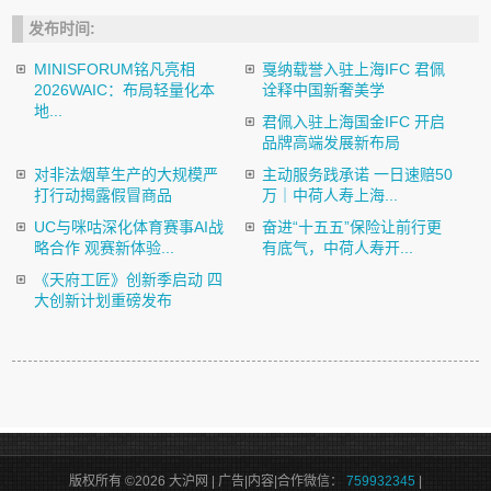
发布时间:
MINISFORUM铭凡亮相
戛纳载誉入驻上海IFC 君佩
2026WAIC：布局轻量化本
诠释中国新奢美学
地...
君佩入驻上海国金IFC 开启
品牌高端发展新布局
对非法烟草生产的大规模严
主动服务践承诺 一日速赔50
打行动揭露假冒商品
万｜中荷人寿上海...
UC与咪咕深化体育赛事AI战
奋进“十五五”保险让前行更
略合作 观赛新体验...
有底气，中荷人寿开...
《天府工匠》创新季启动 四
大创新计划重磅发布
版权所有 ©2026 大沪网 | 广告|内容|合作微信：
759932345
|