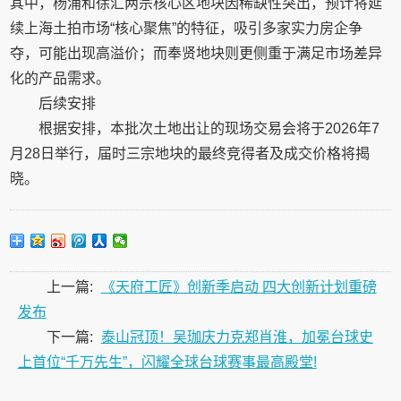
其中，杨浦和徐汇两宗核心区地块因稀缺性突出，预计将延
续上海土拍市场“核心聚焦”的特征，吸引多家实力房企争
夺，可能出现高溢价；而奉贤地块则更侧重于满足市场差异
化的产品需求。‌‌
后续安排
根据安排，本批次土地出让的‌现场交易会将于2026年7
月28日举行‌，届时三宗地块的最终竞得者及成交价格将揭
晓。‌‌‌
上一篇:
《天府工匠》创新季启动 四大创新计划重磅
发布
下一篇:
泰山冠顶！吴珈庆力克郑肖淮，加冕台球史
上首位“千万先生”，闪耀全球台球赛事最高殿堂!