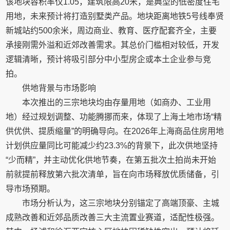
该地块容积率仅1.05，建筑限高20米，是典型的低密度住宅
用地，未来预计将打造别墅类产品。地块距离地铁5号线奉贤
新城站约500余米，周边商业、教育、医疗配套齐全，主要
承接刚需外溢和近郊改善需求。其总价门槛相对较低，开发
逻辑清晰，预计将吸引部分中小型房企或本土企业参与竞
拍。‌‌‌‌
供地背景与市场影响
本次推出的三宗地块均‌由存量用地（如商办、工业用
地）经过规划调整、功能腾挪而来‌，体现了上海土地市场“精
供优供、提质缩量”的明确导向。在2026年上海商品住房用地
计划供应量同比可能减少约23.3%的背景下，此次供地‌坚持
“少而精”，并主动优化供地节奏‌，在第五批次土拍尚未开始
前就提前释放第六批次清单，旨在向市场释放优质储备，引
导市场预期。‌‌‌
市场分析认为，这三宗地块‌分别锚定了高端顶豪、主城
成熟改善和近郊品质改善三大主流置业赛道‌，适配性极强。