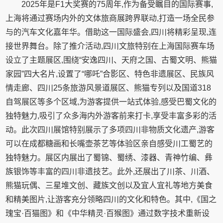
2025年是F1大奖赛的75周年,作为备受瞩目的国际赛事,
上海将通过赛场内外的文体旅商展跨界联动,打造一场全民参
与的汽车文化嘉年华。借助这一国际盛会,四川将精彩呈现,连
接世界舞台。除了推介活动,四川文旅特别在上海国际赛车场
设立了主题展区,围绕“安逸四川、天府之国、古蜀文明、熊猫
家园”四大名片,设置了“哪吒”合影区、特色非遗展区、民族风
情走廊、四川25条旅游风景道展区、熊猫专列以及国道318
自驾展区等多个区域,为游客提供一站式体验,感受巴蜀文化的
独特魅力,吸引了众多海内外游客前来打卡,享受丰富多彩的活
动。此次四川展馆特别展示了多项四川非物质文化遗产,游客
可以在成都糖画和长嘴壶茶艺等体验区亲自感受川工蜀艺的
独特魅力。展区内展出了蜀锦、蜀绣、漆器、青神竹编、彝
族银饰等丰富的四川非遗技艺。此外,还展出了川茶、川酒、
熊猫玩偶、三星堆文创、藏族文创以及宜人宜礼等地方美食
和精美图片,让游客充分领略四川的文化和特色。其中,《国之
瑰宝·百猫图》和《中华精灵·百猴图》通过数字技术重新设