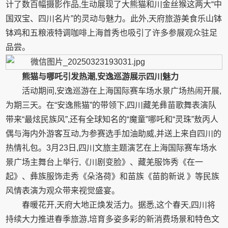
计了数百幅摄影作品,生动展现了大熊猫和川金丝猴这两大“中
国双宝、四川名片”的灵动与魅力。此外,天府旅游美食乐山钵
钵鸡和五粮液特调咖啡上海首秀也吸引了许多参展观众驻足
品尝。
熊猫与哪吒引发热潮,安逸巡游展示四川魅力
活动期间,安逸巡游在上海国际赛车场水景广场热闹开展,
为期三天。在“安逸熊猫”的带领下,四川藏羌彝苗歌舞表演队
带来“最炫民族风”,还有全球知名的“魔童”哪吒和“灵珠”敖丙人
偶与海内外游客互动,为参赛选手加油助威,并送上来自四川的
热情礼包。3月23日,四川文旅主题演艺在上海国际赛车场水
景广场主舞台上举行,《川剧变脸》、藏羌服饰秀《在一
起》、彝族服饰走秀《朵洛荷》和苗族《苗韵新说 》等民族
风情表演为观众带来视觉盛宴。
春暖花开,天府大地正焕发活力。据悉,这个春天,四川将
持续大力推进春季旅游,培育多姿多彩的新消费场景和特色文