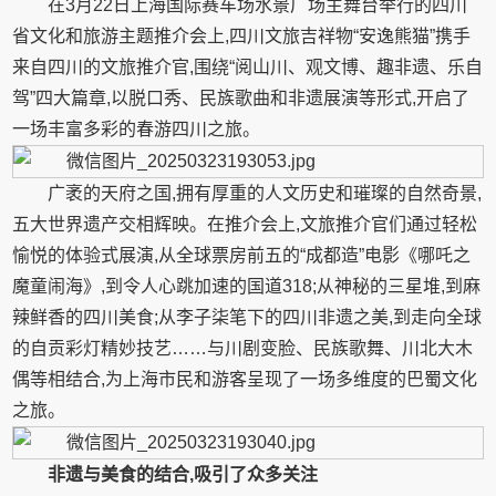
在3月22日上海国际赛车场水景广场主舞台举行的四川
省文化和旅游主题推介会上,四川文旅吉祥物“安逸熊猫”携手
来自四川的文旅推介官,围绕“阅山川、观文博、趣非遗、乐自
驾”四大篇章,以脱口秀、民族歌曲和非遗展演等形式,开启了
一场丰富多彩的春游四川之旅。
广袤的天府之国,拥有厚重的人文历史和璀璨的自然奇景,
五大世界遗产交相辉映。在推介会上,文旅推介官们通过轻松
愉悦的体验式展演,从全球票房前五的“成都造”电影《哪吒之
魔童闹海》,到令人心跳加速的国道318;从神秘的三星堆,到麻
辣鲜香的四川美食;从李子柒笔下的四川非遗之美,到走向全球
的自贡彩灯精妙技艺……与川剧变脸、民族歌舞、川北大木
偶等相结合,为上海市民和游客呈现了一场多维度的巴蜀文化
之旅。
非遗与美食的结合,吸引了众多关注