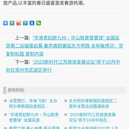
旅产品,以丰富的春日盛宴激发春游热潮。
上一篇:
“华清贵妃醉九州・华山胜景誉寰球” 全国巡
游第二站璀璨启幕 秦声唐韵邂逅东方明珠 含有敏感词：党
复制标题 复制内容
下一篇:
“2023新时代江苏旅游发展论坛”将于10月中
旬在常州市武进区举行
发布时间:
冰雪燃灯，年味飞扬！太仓
太仓阿尔卑斯国际度假区二
阿尔卑斯国际度假区...
周年冰雪派对圆满收官
“华清贵妃醉九州・华山胜景
“2023新时代江苏旅游发展
誉寰球” 全国巡游...
论坛”将于10月中旬在...
希望之城 养心金寨 夏日漫游
斯里兰卡旅游局2023年上半