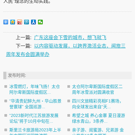
人民”理念的生动实践。
上一篇:
广东这座会下雪的城市，想飞就飞
下一篇:
以内容驱动发展，以跨界激活业态，闻旅三
周年发布会圆满举办
发布时间:
冰雪燃灯，年味飞扬！太仓
太仓阿尔卑斯国际度假区二
阿尔卑斯国际度假区...
周年冰雪派对圆满收官
“华清贵妃醉九州・华山胜景
四川文旅精彩亮相F1赛场，
誉寰球” 全国巡游...
向全球发出来自“天...
“2023新时代江苏旅游发展
希望之城 养心金寨 夏日漫游
论坛”将于10月中旬在...
绿水青山，3条养...
斯里兰卡旅游局2023年上半
亲子游、闺蜜游、兄弟游 金