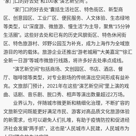
“家门口的好去处”和100家“演艺新空间”。
“家门口的好去处”囊括生活社区、特色街区、新型商
区、创意园区、工业厂区、便民服务、人文体验、生态绿地
等类型，以“深度游、微旅游、慢生活”为主导，聚焦“15分钟
生活圈”。这些好去处和已有的历史风貌街区、特色休闲街
区、特色旅游村、郊野公园互为补充，成为上海作为全域旅
游目的地的载体。旅游企业还推出“游老城厢”“大美嘉定”“徐汇
全新一日游”等城市微旅行线路，将许多好去处串点成线。
“演艺新空间”包括商场、文创园区、书店、酒店、餐
厅、咖啡馆等类型，对专业剧场的传统演出空间形成有益补
充。文旅部门预计，2021年在这些“演艺新空间”里上演的戏
曲、话剧、音乐剧、脱口秀、相声等演出数量超过2万场。
业界认为，伴随城市微更新和精细化治理，不断扩容的
文旅新空间既能更好满足市民、游客对高品质文化旅游体验
的新需求，也可以避免人们扎堆，有助于疫情防控和促进经
济社会发展“两手抓”，这也是“人民城市人民建，人民城市为