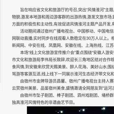
旨在响应省文化和旅游厅的号召,突出“风情淮河”主
物貌,激发本地游和周边游客群的出游热情,激发文旅市
方面的积极性和主动性,有效促进风情淮河主题产品开发,
活动期间通过宿州广播电视台、中国移动、中国电信
网联动直播,实时同步在线观看人数稳定在30万人以上。
新闻网、中安在线、凤凰网、安徽在线、上海热线、江苏
本场“线上文化旅游宣传推介会”重点围绕“安徽人游
市文化和旅游局李伟局长致辞,欢迎长三角地区结对合作皖
食风情,到安徽来欣赏天赐美景、醉人花海、美好山水;围绕
驾游等客源互送,线上线下一同展示淮河生态经济带文化
由宿州市金牌导游员昌馨、宿州广播电视台主持人赛
云赏宿州美景、品鉴宿州美食,盛情邀请全网朋友到“运河
由宿州市坠子剧团、棒子剧团、泗州戏剧团、埇桥群
独具淮河风情特色的非遗曲艺节目。