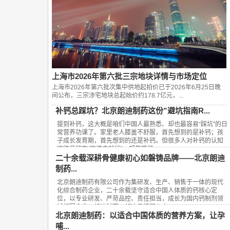
上海市2026年第六批三宗地块详情与市场定位
上海市2026年第六批次集中供地起拍价已于2026年6月25日晚
间公布，‌三宗涉宅地块总起始价约178.7亿元‌，...
补钙总踩坑？北京朗迪制药这份”避坑指南R...
提到补钙，这大概是咱们中国人最熟悉、却也最容易“踩坑”的日
常营养功课了。家里老人膝盖不舒服，首先想到的是补钙；孩
子成长发育期，首先想到的还是补钙。但很多人对补钙的认知
往往停留在“吃进去就行”，却忽略了...
二十余载深耕骨健康初心如磐铸品牌——北京朗迪
制药...
北京朗迪制药有限公司作为集研发、生产、销售于一体的现代
化综合制药企业，二十余载坚守适合中国人体质的钙核心定
位，以专业研发、严苛品控、责任担当，成长为国内钙制剂领
域领军企业，朗迪制药、朗迪品牌深入人...
北京朗迪制药：以适合中国体质的营养方案，让孕
哺...