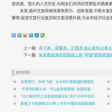
旅资源、悠久的人文历史,与网友们共同欣赏那些天赐美
未来,宿州文旅将继续乘势而为、创新发展,不断丰富
繁荣,促进文旅行业复苏和文旅消费升级,为全市经济社会
上一篇:
亲子游、闺蜜游、兄弟游 金山发布10条
下一篇:
朱家角旅游项目陆续上新 “阿婆”粽到底是
发布时间:
冰雪燃灯，年味飞扬！太仓阿尔卑斯国际度假区...
“华清贵妃醉九州・华山胜景誉寰球” 全国巡游...
“2023新时代江苏旅游发展论坛”将于10月中旬在...
斯里兰卡旅游局2023年上半年中国区巡回路演即...