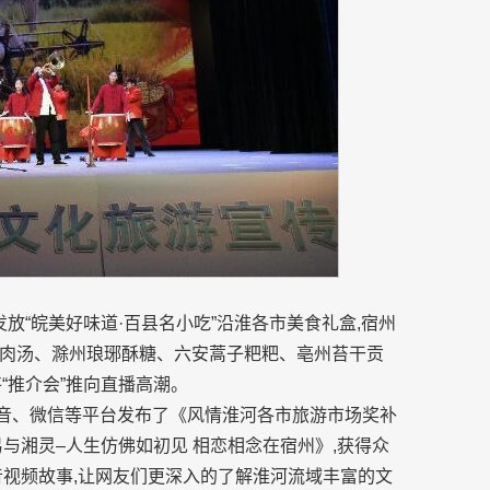
放“皖美好味道·百县名小吃”沿淮各市美食礼盒,宿州
肉汤、滁州琅琊酥糖、六安蒿子粑粑、亳州苔干贡
将“推介会”推向直播高潮。
抖音、微信等平台发布了《风情淮河各市旅游市场奖补
与湘灵–人生仿佛如初见 相恋相念在宿州》,获得众
音视频故事,让网友们更深入的了解淮河流域丰富的文