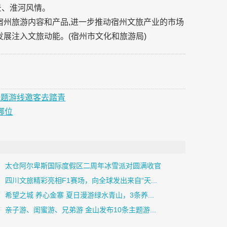
景、淮河风情。
宿州旅游内容和产品,进一步推动宿州文旅产业的市场
发展注入文旅动能。(宿州市文化和旅游局)
主题游线邀客去踏青
哪位
太仓阿尔卑斯国际度假区二周年冰雪派对圆满收官
四川文旅精彩亮相F1赛场，向全球发出来自“天...
希望之城 养心金寨 夏日漫游绿水青山，3条养...
亲子游、闺蜜游、兄弟游 金山发布10条主题游...