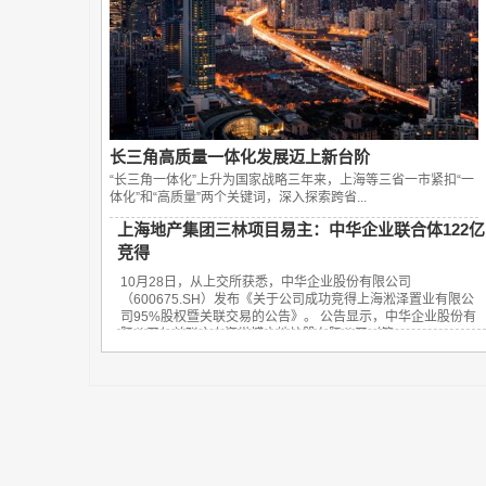
长三角高质量一体化发展迈上新台阶
“长三角一体化”上升为国家战略三年来，上海等三省一市紧扣“一
体化”和“高质量”两个关键词，深入探索跨省...
上海地产集团三林项目易主：中华企业联合体122亿
竞得
10月28日，从上交所获悉，中华企业股份有限公司
（600675.SH）发布《关于公司成功竞得上海淞泽置业有限公
司95%股权暨关联交易的公告》。 公告显示，中华企业股份有
限公司与关联方上海世博土地控股有限公司（简...