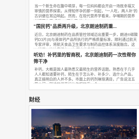
当一个新生命在腹中萌芽，每一位妈妈都会开启一场既幸福又
审慎的营养探索。从得知怀孕的那一刻起，“一人吃，两人补”的
古训便在耳边响起。然而，在现代营养学看来，孕哺期的营养
关键不在于“多吃”，而在于“补对”。...
“国民钙”品质再升级，北京朗迪制药重...
近日，北京朗迪制药在品质管控领域迈出重要一步，朗迪®碳酸
钙D3片(II)与液体钙产品所执行的严格质量标准，顺利通过航天
专家评审，将航天食品卫生要求与制药品控体系深度融合。这
一进展，让这家拥有23年历史的品牌...
听劝！补钙里的智商税，北京朗迪制药一次性帮你
筛干净
补钙，大概是国人最熟悉又最陌生的营养话题。熟悉在于几乎
人人都知道要补钙，陌生在于怎么补、补多少、选什么产品，
真正搞明白的人并不多。市面上的钙剂琳琅满目，广告说法五
花八门，踩坑的概率远比你想的高。今...
财经