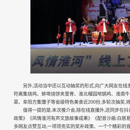
另外,活动当中还以互动抽奖的形式,向广大网友在线发
符离集烧鸡、蚌埠烧饼夹里脊、淮北榴园地锅鸡、淮南牛
菜、阜阳方集馓子等省级特色美食近200份,多轮次抽奖,
值得一提的是,本次推介会,除在线直播外,还同步在
政策》《风情淮河有声文旅故事成果》《配音沙画:白居易
多网友点赞互动,一项项务实的奖补政策、一个个精彩的