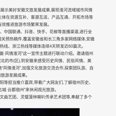
题,展示美好安徽文旅发展成果,展现淮河流域城市风情
场主体在资源互补、客源互送、产品互通、开拓市场等
有效推进旅游市场繁荣发展。
、中国联通、抖音、快手、花椒等直播渠道,进行全
相关预热稿件,覆盖安徽省和长三角多家网络媒体,安徽
热线、浙江热线等媒体连续4天转发近60篇次。
安徽·风情淮河”这一宣传主题进行联动介绍。邀请宿州
北的市(区),到安徽来感受历史风情、民俗风情、美
“风情淮河”,加强文化旅游交流合作,探索团队游、自
和旅游发展成果。
阳等担当推介嘉宾,带着广大网友们,了解宿州历史、
古城·云都宿州”来休闲观光旅游。
文曲艺团、灵璧菠林喇叭传承艺术团等,奉献了多个