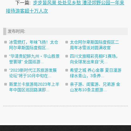
下一篇:
步步皆风景 处处见乡愁 漕泾郊野公园一年来
接待游客超十万人次
发布时间:
冰雪燃灯，年味飞扬！太仓
太仓阿尔卑斯国际度假区二
阿尔卑斯国际度假区...
周年冰雪派对圆满收官
“华清贵妃醉九州・华山胜景
四川文旅精彩亮相F1赛场，
誉寰球” 全国巡游...
向全球发出来自“天...
“2023新时代江苏旅游发展
希望之城 养心金寨 夏日漫游
论坛”将于10月中旬在...
绿水青山，3条养...
斯里兰卡旅游局2023年上半
亲子游、闺蜜游、兄弟游 金
年中国区巡回路演即...
山发布10条主题游...