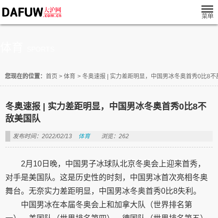
体育
SPORTS
您现在的位置：
首页
>
体育
>
冬奥速报 | 实力差距明显，中国男冰冬奥首秀0比8
冬奥速报 | 实力差距明显，中国男冰冬奥首秀0比8不
敌美国队
发布时间：2022/02/13
体育
浏览：262
2月10日晚，中国男子冰球队北京冬奥会上迎来首秀，
对手是美国队。这是历史性的时刻，中国男冰首次亮相冬奥
舞台。无奈实力差距明显，中国男冰冬奥首秀0比8失利。
中国男冰在本届冬奥会上和加拿大队（世界排名第