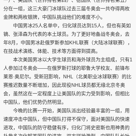
一）、美国队（世界排名第四）、德国队（世界排名第五）
分在一组，这三大豪门冰球队过去三届冬奥会一共夺得两枚
金牌和两枚银牌，中国队挑战他们的难度不小。
中国男冰25人名单中，归化球员达到15人，但也有英如
镝、张泽森为代表的本土球员。为了更好地备战冬奥会，去
年8月，中国男冰赴俄罗斯参加KHL联赛（大陆冰球联赛），
在技战术演练、体能、技术等方面得到提高。
本次美国男冰以大学生球员和海外球员为主组成，只有1
人参加过冬奥会——在俄罗斯打球的耶鲁大学校友、前锋布
莱恩·奥尼尔。受新冠影响，NHL（北美职业冰球联赛）的比
赛推迟数量不断增加，因此现役NHL球员都无缘北京冬奥
会，虽然这在一定程度上让美国队的实力受到影响，但相比
中国队，他们优势仍然明显。
今晚的比赛一开始，美国队派出经验最丰富的一组，用
速度冲击中国队，但中国队打得不保守，面对美国队的快速
进攻，中国队的防守稳健有序，归化门将史密斯也用神勇的