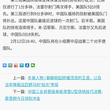
第三局美国队继续发挥快速流畅的进攻和小配合，比赛
仅进行了1分多钟，法雷尔射门再次得手，美国队5比0领
先。第三局进行到9分多钟时，中国队福将的劲射被美国队门
将扑出，这是中国队最接近进球的一次射门。后半局，美国
队的快攻连续得手，本·迈耶斯、贝尼尔斯、法雷尔又先后进
球，中国队0比8失利。
2月12日16:40，中国队将在小组赛中迎战第二个对手德
国队。
上一篇:
冬奥人物 | 聊聊掀起转播顶流的王濛，以及
当年降服这匹野马的“伯乐”李琰
下一篇:
中国三女将晋级单板滑雪U型场地技巧决赛-
蔡雪桐今日领衔冲金