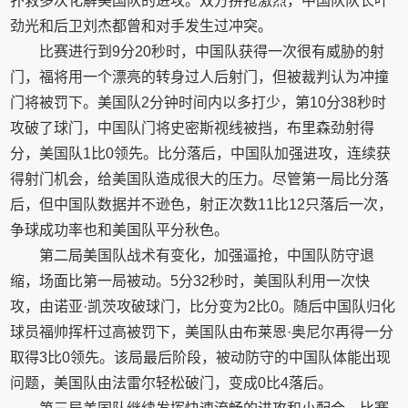
扑救多次化解美国队的进攻。双方拼抢激烈，中国队队长叶
劲光和后卫刘杰都曾和对手发生过冲突。
比赛进行到9分20秒时，中国队获得一次很有威胁的射
门，福将用一个漂亮的转身过人后射门，但被裁判认为冲撞
门将被罚下。美国队2分钟时间内以多打少，第10分38秒时
攻破了球门，中国队门将史密斯视线被挡，布里森劲射得
分，美国队1比0领先。比分落后，中国队加强进攻，连续获
得射门机会，给美国队造成很大的压力。尽管第一局比分落
后，但中国队数据并不逊色，射正次数11比12只落后一次，
争球成功率也和美国队平分秋色。
第二局美国队战术有变化，加强逼抢，中国队防守退
缩，场面比第一局被动。5分32秒时，美国队利用一次快
攻，由诺亚·凯茨攻破球门，比分变为2比0。随后中国队归化
球员福帅挥杆过高被罚下，美国队由布莱恩·奥尼尔再得一分
取得3比0领先。该局最后阶段，被动防守的中国队体能出现
问题，美国队由法雷尔轻松破门，变成0比4落后。