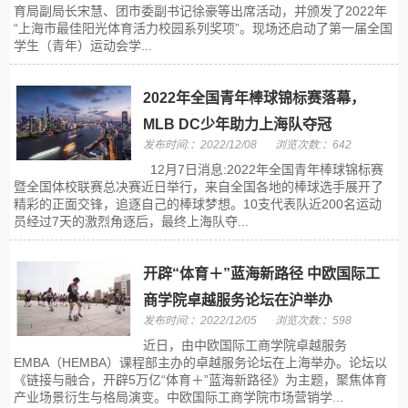
育局副局长宋慧、团市委副书记徐豪等出席活动，并颁发了2022年
“上海市最佳阳光体育活力校园系列奖项”。现场还启动了第一届全国
学生（青年）运动会学...
2022年全国青年棒球锦标赛落幕，
MLB DC少年助力上海队夺冠
发布时间:：2022/12/08
浏览次数:：642
12月7日消息:2022年全国青年棒球锦标赛
暨全国体校联赛总决赛近日举行，来自全国各地的棒球选手展开了
精彩的正面交锋，追逐自己的棒球梦想。10支代表队近200名运动
员经过7天的激烈角逐后，最终上海队夺...
开辟“体育＋”蓝海新路径 中欧国际工
商学院卓越服务论坛在沪举办
发布时间:：2022/12/05
浏览次数:：598
近日，由中欧国际工商学院卓越服务
EMBA（HEMBA）课程部主办的卓越服务论坛在上海举办。论坛以
《链接与融合，开辟5万亿“体育＋”蓝海新路径》为主题，聚焦体育
产业场景衍生与格局演变。中欧国际工商学院市场营销学...