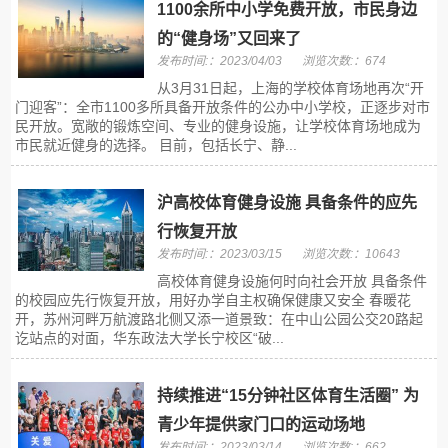
1100余所中小学免费开放，市民身边
的“健身场”又回来了
发布时间:：2023/04/03
浏览次数:：674
从3月31日起，上海的学校体育场地再次“开
门迎客”：全市1100多所具备开放条件的公办中小学校，正逐步对市
民开放。宽敞的锻炼空间、专业的健身设施，让学校体育场地成为
市民就近健身的选择。 目前，包括长宁、静...
沪高校体育健身设施 具备条件的应先
行恢复开放
发布时间:：2023/03/15
浏览次数:：10643
高校体育健身设施何时向社会开放 具备条件
的校园应先行恢复开放，用好办学自主权确保健康又安全 春暖花
开，苏州河畔万航渡路北侧又添一道景致：在中山公园公交20路起
讫站点的对面，华东政法大学长宁校区“破...
持续推进“15分钟社区体育生活圈” 为
青少年提供家门口的运动场地
发布时间:：2023/03/14
浏览次数:：662