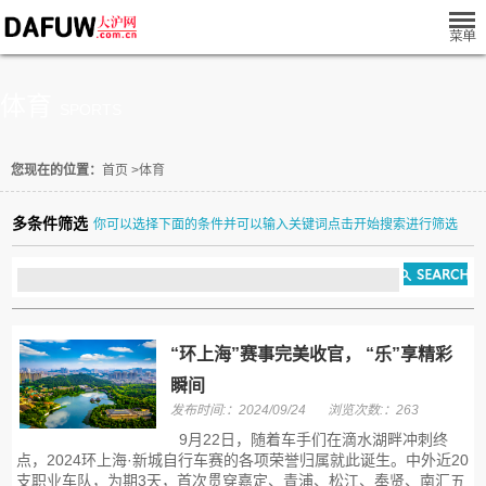
体育
SPORTS
您现在的位置：
首页
>
体育
多条件筛选
你可以选择下面的条件并可以输入关键词点击开始搜索进行筛选
“环上海”赛事完美收官， “乐”享精彩
瞬间
发布时间:：2024/09/24
浏览次数:：263
9月22日，随着车手们在滴水湖畔冲刺终
点，2024环上海·新城自行车赛的各项荣誉归属就此诞生。中外近20
支职业车队，为期3天，首次贯穿嘉定、青浦、松江、奉贤、南汇五