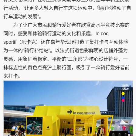
行活动，“让更多人融入自行车这项运动中，很好地推动了自
行车运动的发展”。
为了让广大市民和骑行爱好者在欣赏高水平竞技比赛的
同时，感受和体验骑行运动的文化和乐趣，le coq
sportif（乐卡克）还在嘉年华现场打造了集打卡与互动体验
为一体的“骑行补给站”。以法式街道色彩鲜明的店铺外篷为
灵感，用象征着稳定、平衡的“三角形”为核心设计符号，一
抹标志性的黄色点亮沪上骑行圈，吸引了一众骑行爱好者前
来打卡。