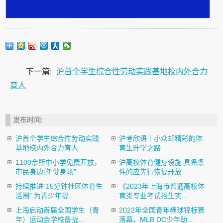
下一篇:
沪首个学生综合性劳动实践基地校内外合力
育人
发布时间:
沪首个学生综合性劳动实践
沪考欣语｜小众却精彩的体
基地校内外合力育人
育生升学之路
1100余所中小学免费开放，
沪高校体育健身设施 具备条
市民身边的“健身场”...
件的应先行恢复开放
持续推进“15分钟社区体育生
《2023年上海市普通高校体
活圈” 为青少年提...
育类专业考试招生实...
上海启动首届全国学生（青
2022年全国青年棒球锦标赛
年）运动会学校备战...
落幕，MLB DC少年助...