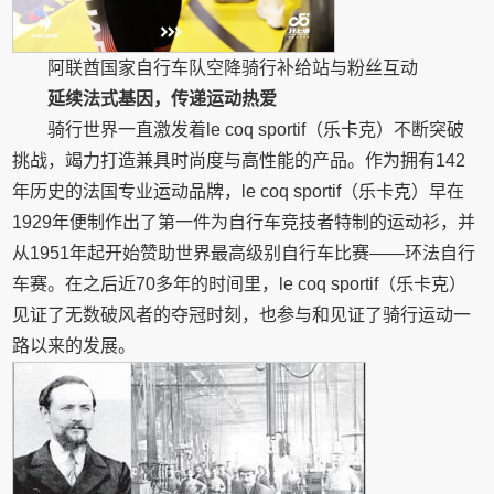
阿联酋国家自行车队空降骑行补给站与粉丝互动
延续法式基因，传递运动热爱
骑行世界一直激发着le coq sportif（乐卡克）不断突破
挑战，竭力打造兼具时尚度与高性能的产品。作为拥有142
年历史的法国专业运动品牌，le coq sportif（乐卡克）早在
1929年便制作出了第一件为自行车竞技者特制的运动衫，并
从1951年起开始赞助世界最高级别自行车比赛——环法自行
车赛。在之后近70多年的时间里，le coq sportif（乐卡克）
见证了无数破风者的夺冠时刻，也参与和见证了骑行运动一
路以来的发展。