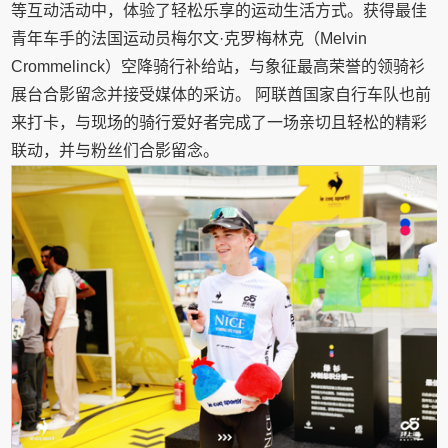
等互动活动中，体验了轻松乐享的运动生活方式。获得最佳
青年车手的法国运动员梅尔文·克罗梅林克（Melvin
Crommelinck）空降骑行补给站，与象征最高荣誉的领骑衫
展台合影留念并接受媒体的采访。 阿联酋国家自行车队也前
来打卡，与现场的骑行爱好者完成了一场亲切且轻松的精彩
联动，并与粉丝们合影留念。