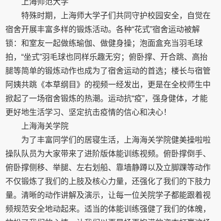
上海师范大学
特殊时期，上海师大学子们共同守护校园安全，自觉在
宿舍开展丰富多样的锻炼活动。各种“花式”宿舍运动被解
锁：和室友一起做练瑜伽、做健身操；泡面盒充当羽毛球
拍，“坐式”羽毛球也同样乐趣无穷；俯卧撑、开合跳、高抬
腿等简单的锻炼动作也成为了宿舍运动的首选；楼长与宿管
阿姨共跳《本草纲目》的视频一经发出，更是在全校师生中
掀起了一场宿舍锻炼的热潮。运动抗“疫”，强身健体，才能
更好地生活学习、坚定抗击疫情的信心和决心！
上海海关学院
为了丰富同学们的居寝生活，上海海关学院健美操啦啦
操队队员为大家带来了进阶版体能训练视频。俯卧撑倒手、
俯卧撑侧移、举腿、左右划船、靠墙静蹲以及立脚踝等动作
不仅锻炼了我们的上肢及核心力量，还强化了我们的下肢力
量。清晰的动作讲解及演示，让每一位关院学子都能跟着视
频规范安全地动起来。适当的体能训练强健了我们的体魄，