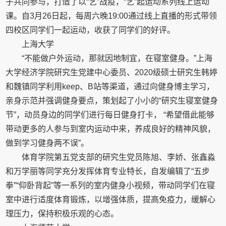
子共同参与，打造了以“艺”战疫，“艺”起运动系列线上运动
课。自3月26日起，每周六晚19:00通过线上直播的形式带领
四校区同学们一起运动，收获了同学们的好评。
上海大学
“不能做户外运动，那就因地制宜，在寝室健身。”上海
大学经济学院研究生党建中心委员、2020级硕士研究生韩婷
和魏镇同学利用keep、B站等渠道，通过向健身博主学习，
亲身示范并强调健身要点，策划起了小小的“研究生寝室健身
节”，动员身边的同学们进行每日健身打卡， “希望借此能够
带动更多的人参与到室内运动中来，养成良好的精神风貌，
做到学习健身两不误”。
体育学院第五党支部的研究生党员陈旭、李娇、张鑫淼
和万学丽等同学充分发挥体育专业特长，自发编辑了“五步
拳”“仰卧背起”等一系列的室内健身小视频，带动同学们在寝
室中进行适度体育锻炼，以增强体质，提高免疫力，缓解心
理压力，保持积极乐观的心态。