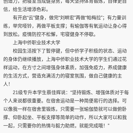
创造力，把寝室当成健身房，每天坚持体育锻炼，自律更自
信，给生活增添色彩。
有开启“云”健身，做完“刘畊宏”再做“帕梅拉”；有力量训
练，举完哑铃，再做平板支撑；有瑜伽等有氧运动让身心得
到放松。疫情防控不松懈，宅寝健身不停歇。
上海中侨职业技术大学
校园生活按下了暂停键，但中侨学子积极的状态、运动
的身体仍继续播放，上海中侨职业技术大学的学生们通过花
样运动，在方寸之间增强身体素质，加强免疫力，养成健康
的生活方式，营造充满活力的寝室氛围，做自己健康的主
人！
21级专升本学生蔡佳辉说：“坚持锻炼、增强体质对于每
个人来说都很重要。在宿舍运动是一种简便易行的选择。可
以像我一样在宿舍里锻炼，只需要一张瑜伽垫就可以做俯卧
撑、仰卧起坐、平板支撑等简单的动作，所以大家可以和我
一起，只需要你的热情与毅力助燃，就能完成哦！”