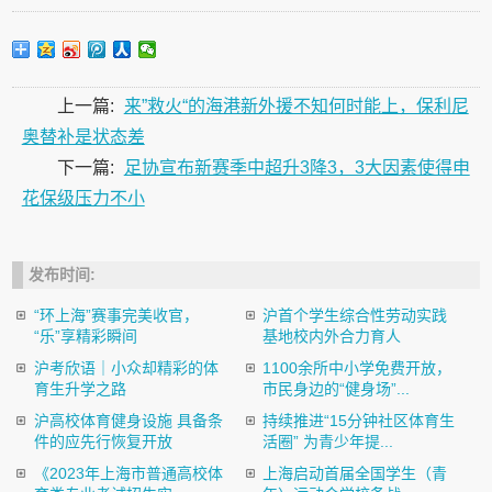
上一篇:
来”救火“的海港新外援不知何时能上，保利尼
奥替补是状态差
下一篇:
足协宣布新赛季中超升3降3，3大因素使得申
花保级压力不小
发布时间:
“环上海”赛事完美收官，
沪首个学生综合性劳动实践
“乐”享精彩瞬间
基地校内外合力育人
沪考欣语｜小众却精彩的体
1100余所中小学免费开放，
育生升学之路
市民身边的“健身场”...
沪高校体育健身设施 具备条
持续推进“15分钟社区体育生
件的应先行恢复开放
活圈” 为青少年提...
《2023年上海市普通高校体
上海启动首届全国学生（青