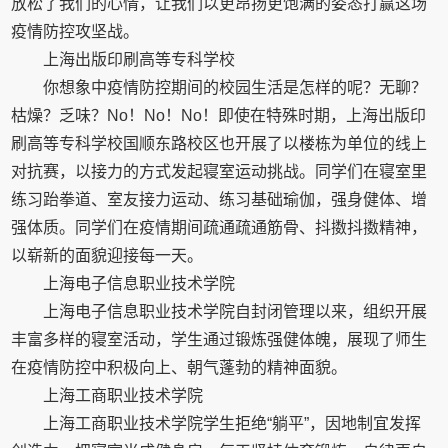
放松了我们的心情，让我们以更昂扬更饱满的姿态打赢这场
疫情防控攻坚战。
上海出版印刷高等专科学校
你想象中疫情防控期间的校园生活是怎样的呢？无聊？
枯燥？乏味？No！No！No！即使在特殊时期，上海出版印
刷高等专科学校国顺东路校区也开展了以楼栋为单位的线上
对抗赛，以接力的方式发起寝室运动挑战。同学们在寝室里
练习跆拳道、室友接力运动、练习基础瑜伽，强身健体、增
强体质。同学们在疫情期间疏通疏通筋骨、抖擞抖擞精神，
以崭新的面貌迎接每一天。
上海电子信息职业技术学院
上海电子信息职业技术学院自封闭管理以来，组织开展
丰富多样的寝室活动，学生通过锻炼强健体魄，展现了师生
在疫情防控中积极向上、朝气蓬勃的精神面貌。
上海工商职业技术学院
上海工商职业技术学院学生拒绝“躺平”，因地制宜发挥