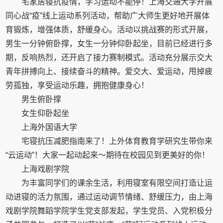
宅家居寝抗疫情，学习运动不能停！上海交通大学开展
同心战“疫”线上运动系列活动，帮助广大师生更好地开展体
育锻炼，增强体质，舒缓身心。活动以挑战赛的形式开展，
男生一分钟俯卧撑，女生一分钟仰卧起坐，目前已经进行多
期，反响热烈，还开启了接力赛制模式。活动充分展示交大
青年拼搏向上、接续奋斗的精神。爱交大、爱运动，甩掉疲
劳孤独，享受运动乐趣，拥抱健康身心！
男生俯卧撑
女生仰卧起坐
上海外国语大学
宅寝抗压减肥指南来了！上外体育教育学研究生带你来
“云运动”！大家一起动起来～期待在校园见到更美好的你！
上海戏剧学院
为丰富同学们的课余生活，利用寝室有限空间打造让运
动进寝的活力氛围，通过运动调节情绪、舒缓压力，由上海
戏剧学院舞蹈学院学生党支部发起，学生党员、入党积极分