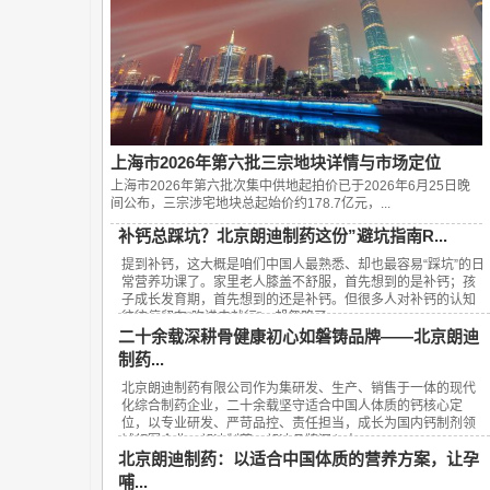
上海市2026年第六批三宗地块详情与市场定位
上海市2026年第六批次集中供地起拍价已于2026年6月25日晚
间公布，‌三宗涉宅地块总起始价约178.7亿元‌，...
补钙总踩坑？北京朗迪制药这份”避坑指南R...
提到补钙，这大概是咱们中国人最熟悉、却也最容易“踩坑”的日
常营养功课了。家里老人膝盖不舒服，首先想到的是补钙；孩
子成长发育期，首先想到的还是补钙。但很多人对补钙的认知
往往停留在“吃进去就行”，却忽略了...
二十余载深耕骨健康初心如磐铸品牌——北京朗迪
制药...
北京朗迪制药有限公司作为集研发、生产、销售于一体的现代
化综合制药企业，二十余载坚守适合中国人体质的钙核心定
位，以专业研发、严苛品控、责任担当，成长为国内钙制剂领
域领军企业，朗迪制药、朗迪品牌深入人...
北京朗迪制药：以适合中国体质的营养方案，让孕
哺...