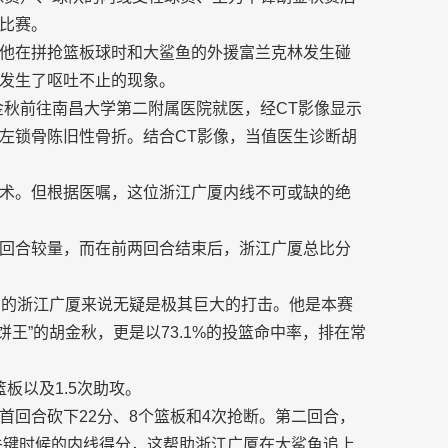
比赛。
他在拼抢篮板球时和大鲨鱼的外援富兰克林发生碰
发生了呕吐不止的现象。
金秋前往南昌大学第二附属医院就医，经CT影像显示
左锁骨陈旧性骨折。结合CT影像，当值医生诊断胡
术。但根据医嘱，这位浙江广厦内线不可或缺的绝
回合较量，而在前两回合结束后，浙江广厦总比分
军的浙江广厦来说无疑是极其巨大的打击。他是本赛
饼王”的胡金秋，更是以73.1%的投篮命中率，排在常
板以及1.5次助攻。
首回合砍下22分、8个篮板和4次抢断。第二回合，
是关键时候的内线得分，这帮助浙江广厦在大鲨鱼追上