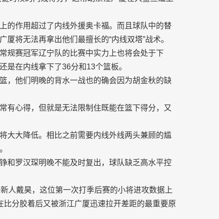
上的作用超过了内线外援奥卡福。而且球队中的替
广厦将无法再拿出他们最擅长的“内线双塔”战术。
常规赛冠军辽宁队的比赛中实力上也将会处于下
是在内线拿下了36分和13个篮板。
篮，他们明晚的背水一战也的确会因为胡金秋的缺
常有心得，但就是无法限制住既能在篮下得分，又
将大大降低。相比之前需要内线外线两头兼顾的尴
。
铮和罗汉琛明晚不能及时复出，球队缺乏高水平控
的新人戴昊，这位第一次打季后赛的小将进攻数据上
在比分胶着后又被浙江广厦迅速拉开差距的最重要原