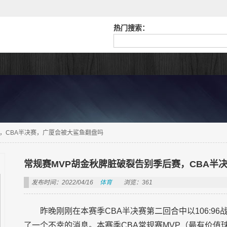
热门搜索：
，CBA半决赛，广厦会被大鲨鱼翻盘吗
常规赛MVP胡金秋脾脏破裂告别季后赛，CBA半
发布时间：2022/04/16
体育
浏览：361
昨晚刚刚在本赛季CBA半决赛第二回合中以106:9
了一个不幸的消息。本赛季CBA常规赛MVP（最有价