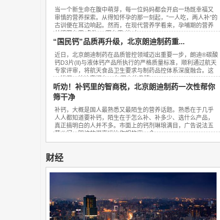
当一个新生命在腹中萌芽，每一位妈妈都会开启一场既幸福又
审慎的营养探索。从得知怀孕的那一刻起，“一人吃，两人补”的
古训便在耳边响起。然而，在现代营养学看来，孕哺期的营养
关键不在于“多吃”，而在于“补对”。...
“国民钙”品质再升级，北京朗迪制药重...
近日，北京朗迪制药在品质管控领域迈出重要一步，朗迪®碳酸
钙D3片(II)与液体钙产品所执行的严格质量标准，顺利通过航天
专家评审，将航天食品卫生要求与制药品控体系深度融合。这
一进展，让这家拥有23年历史的品牌...
听劝！补钙里的智商税，北京朗迪制药一次性帮你
筛干净
补钙，大概是国人最熟悉又最陌生的营养话题。熟悉在于几乎
人人都知道要补钙，陌生在于怎么补、补多少、选什么产品，
真正搞明白的人并不多。市面上的钙剂琳琅满目，广告说法五
花八门，踩坑的概率远比你想的高。今...
财经