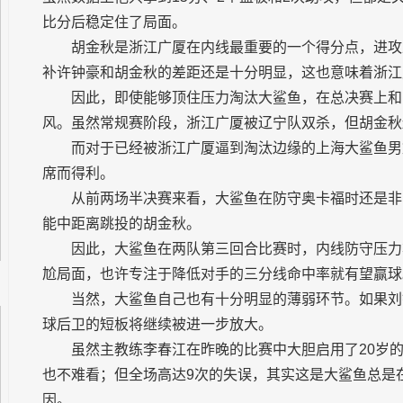
比分后稳定住了局面。
胡金秋是浙江广厦在内线最重要的一个得分点，进攻
补许钟豪和胡金秋的差距还是十分明显，这也意味着浙江
因此，即使能够顶住压力淘汰大鲨鱼，在总决赛上和
风。虽然常规赛阶段，浙江广厦被辽宁队双杀，但胡金秋还
而对于已经被浙江广厦逼到淘汰边缘的上海大鲨鱼男
席而得利。
从前两场半决赛来看，大鲨鱼在防守奥卡福时还是非
能中距离跳投的胡金秋。
因此，大鲨鱼在两队第三回合比赛时，内线防守压力
尬局面，也许专注于降低对手的三分线命中率就有望赢球
当然，大鲨鱼自己也有十分明显的薄弱环节。如果刘
球后卫的短板将继续被进一步放大。
虽然主教练李春江在昨晚的比赛中大胆启用了20岁
也不难看；但全场高达9次的失误，其实这是大鲨鱼总是
因。