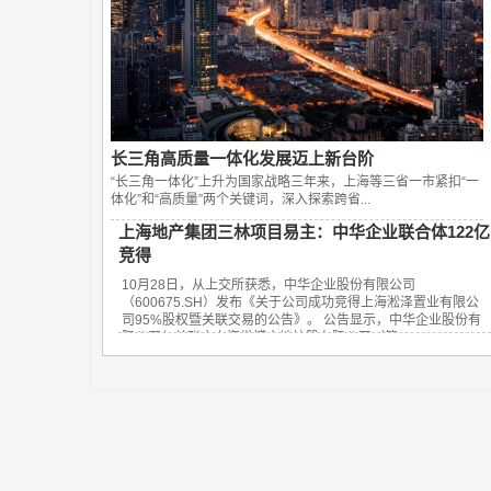
长三角高质量一体化发展迈上新台阶
“长三角一体化”上升为国家战略三年来，上海等三省一市紧扣“一
体化”和“高质量”两个关键词，深入探索跨省...
上海地产集团三林项目易主：中华企业联合体122亿
竞得
10月28日，从上交所获悉，中华企业股份有限公司
（600675.SH）发布《关于公司成功竞得上海淞泽置业有限公
司95%股权暨关联交易的公告》。 公告显示，中华企业股份有
限公司与关联方上海世博土地控股有限公司（简...