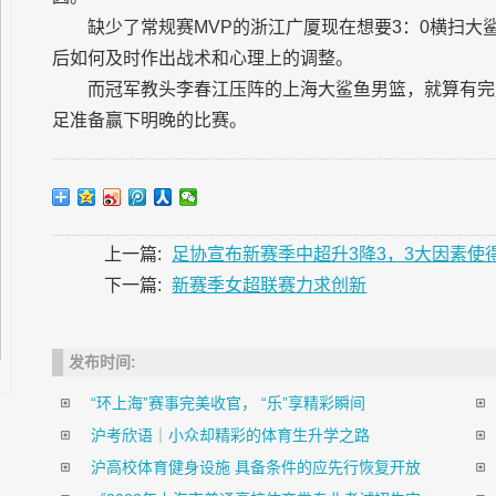
缺少了常规赛MVP的浙江广厦现在想要3：0横扫
后如何及时作出战术和心理上的调整。
而冠军教头李春江压阵的上海大鲨鱼男篮，就算有完
足准备赢下明晚的比赛。
上一篇:
足协宣布新赛季中超升3降3，3大因素使
下一篇:
新赛季女超联赛力求创新
发布时间:
“环上海”赛事完美收官， “乐”享精彩瞬间
沪考欣语｜小众却精彩的体育生升学之路
沪高校体育健身设施 具备条件的应先行恢复开放