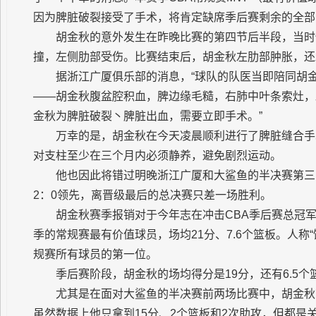
因为脾脏破裂接受了手术，将肯定缺席季后赛剩余的全部
胡金秋的意外发生在昨晚比赛的第四节后半段，当时
撞，左侧肋部受伤。比赛结束后，胡金秋左肋部肿胀，还
据浙江广厦俱乐部的消息，“球队的队医当即陪同胡
——胡金秋腹盆腔积血，脾边缘毛糙，右肺中叶条索灶，
金秋为脾脏破裂丶脾脏出血，需要立即手术。”
万幸的是，胡金秋在今天凌晨顺利进行了脾脏缝合手
对支柱至少在三个月内必须静养，避免剧烈运动。
他也因此将错过明晚浙江广厦和大鲨鱼的半决赛第三
2：0领先，离晋级最后的总决赛只差一场胜利。
胡金秋赛季报销对于今年志在冲击CBA季后赛总冠
季的常规赛最有价值球员，场均21分、7.6个篮板。人称“
规赛所有球员的第一位。
季后赛阶段，胡金秋的场均得分是19分，还有6.5个篮
尤其是在面对大鲨鱼的半决赛前两场比赛中，胡金秋
虽然数据上他只拿到15分、2个篮板和2次助攻，但都