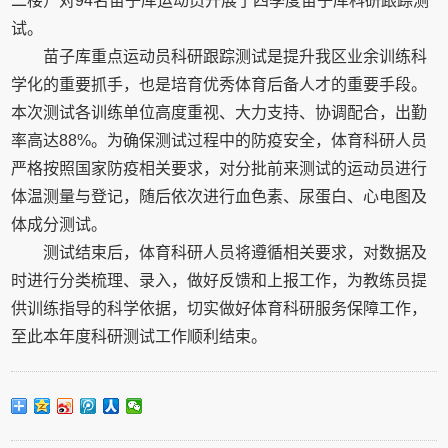
二楼）对94名苗子库运动员开展了四季度苗子库科研跟踪测
试。
苗子库重点运动员科研跟踪测试是提升我区业余训练科
学化的重要抓手，也是培育优秀体育后备人才的重要手段。
本次测试各训练单位高度重视、大力支持、协调配合，出勤
率高达88%。为确保测试过程中的防疫安全，体育科研人员
严格按照国家防疫相关要求，对分批前来测试的运动员进行
体温测量与登记，随后依次进行血色素、尿蛋白、心电图及
体成分测试。
测试结束后，体育科研人员将遵循相关要求，对数据及
时进行分类梳理、录入，做好反馈和上报工作，为教练员提
供训练指导的科学依据，切实做好体育科研服务保障工作，
至此本年度科研测试工作顺利结束。