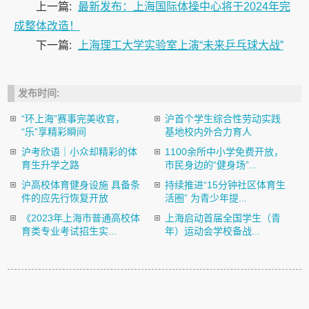
上一篇:
最新发布：上海国际体操中心将于2024年完
成整体改造！
下一篇:
上海理工大学实验室上演“未来乒乓球大战”
发布时间:
“环上海”赛事完美收官，
沪首个学生综合性劳动实践
“乐”享精彩瞬间
基地校内外合力育人
沪考欣语｜小众却精彩的体
1100余所中小学免费开放，
育生升学之路
市民身边的“健身场”...
沪高校体育健身设施 具备条
持续推进“15分钟社区体育生
件的应先行恢复开放
活圈” 为青少年提...
《2023年上海市普通高校体
上海启动首届全国学生（青
育类专业考试招生实...
年）运动会学校备战...