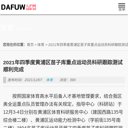
体育
SPORTS
您现在的位置：
首页
>
体育
>
2021年四季度黄浦区苗子库重点运动员科研跟踪测
2021年四季度黄浦区苗子库重点运动员科研跟踪测试
顺利完成
发布时间：2021/12/07
体育
浏览：390
按照国家体育高水平后备人才基地管理要求，结合我区
奥全运重点队员管理办法有关规定，指导中心（科研站）于
12月3-4日分别在黄浦区体育科研服务中心（建国西路135号
综合楼二楼）、黄浦区运动能力检测中心（学前街135号南