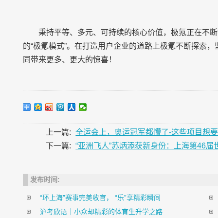
秉持平等、多元、可持续的核心价值，极氪正在不断
的“极氪模式”。在打造用户企业的道路上极氪不断探索
同带来更多、更大的惊喜！
上一篇:
全运会上，奥运冠军都懵了-这些项目想
下一篇:
“亚洲飞人”苏炳添获新身份：上海第46
发布时间:
“环上海”赛事完美收官， “乐”享精彩瞬间
沪考欣语｜小众却精彩的体育生升学之路