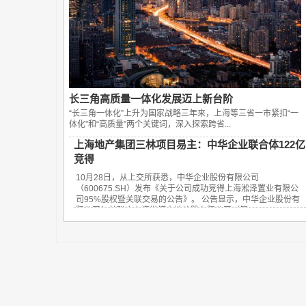
长三角高质量一体化发展迈上新台阶
“长三角一体化”上升为国家战略三年来，上海等三省一市紧扣“一
体化”和“高质量”两个关键词，深入探索跨省...
上海地产集团三林项目易主：中华企业联合体122亿
竞得
10月28日，从上交所获悉，中华企业股份有限公司
（600675.SH）发布《关于公司成功竞得上海淞泽置业有限公
司95%股权暨关联交易的公告》。 公告显示，中华企业股份有
限公司与关联方上海世博土地控股有限公司（简...