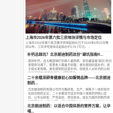
上海市2026年第六批三宗地块详情与市场定位
上海市2026年第六批次集中供地起拍价已于2026年6月25日晚
间公布，‌三宗涉宅地块总起始价约178.7亿元‌，...
补钙总踩坑？北京朗迪制药这份”避坑指南R...
提到补钙，这大概是咱们中国人最熟悉、却也最容易“踩坑”的日
常营养功课了。家里老人膝盖不舒服，首先想到的是补钙；孩
子成长发育期，首先想到的还是补钙。但很多人对补钙的认知
往往停留在“吃进去就行”，却忽略了...
二十余载深耕骨健康初心如磐铸品牌——北京朗迪
制药...
北京朗迪制药有限公司作为集研发、生产、销售于一体的现代
化综合制药企业，二十余载坚守适合中国人体质的钙核心定
位，以专业研发、严苛品控、责任担当，成长为国内钙制剂领
域领军企业，朗迪制药、朗迪品牌深入人...
北京朗迪制药：以适合中国体质的营养方案，让孕
哺...