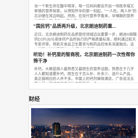
当一个新生命在腹中萌芽，每一位妈妈都会开启一场既幸福又
审慎的营养探索。从得知怀孕的那一刻起，“一人吃，两人补”的
古训便在耳边响起。然而，在现代营养学看来，孕哺期的营养
关键不在于“多吃”，而在于“补对”。...
“国民钙”品质再升级，北京朗迪制药重...
近日，北京朗迪制药在品质管控领域迈出重要一步，朗迪®碳酸
钙D3片(II)与液体钙产品所执行的严格质量标准，顺利通过航天
专家评审，将航天食品卫生要求与制药品控体系深度融合。这
一进展，让这家拥有23年历史的品牌...
听劝！补钙里的智商税，北京朗迪制药一次性帮你
筛干净
补钙，大概是国人最熟悉又最陌生的营养话题。熟悉在于几乎
人人都知道要补钙，陌生在于怎么补、补多少、选什么产品，
真正搞明白的人并不多。市面上的钙剂琳琅满目，广告说法五
花八门，踩坑的概率远比你想的高。今...
财经