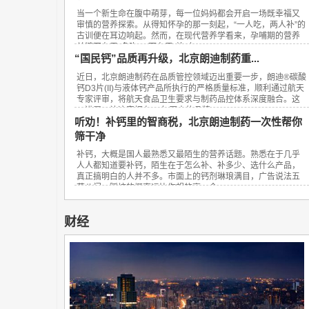
当一个新生命在腹中萌芽，每一位妈妈都会开启一场既幸福又
审慎的营养探索。从得知怀孕的那一刻起，“一人吃，两人补”的
古训便在耳边响起。然而，在现代营养学看来，孕哺期的营养
关键不在于“多吃”，而在于“补对”。...
“国民钙”品质再升级，北京朗迪制药重...
近日，北京朗迪制药在品质管控领域迈出重要一步，朗迪®碳酸
钙D3片(II)与液体钙产品所执行的严格质量标准，顺利通过航天
专家评审，将航天食品卫生要求与制药品控体系深度融合。这
一进展，让这家拥有23年历史的品牌...
听劝！补钙里的智商税，北京朗迪制药一次性帮你
筛干净
补钙，大概是国人最熟悉又最陌生的营养话题。熟悉在于几乎
人人都知道要补钙，陌生在于怎么补、补多少、选什么产品，
真正搞明白的人并不多。市面上的钙剂琳琅满目，广告说法五
花八门，踩坑的概率远比你想的高。今...
财经