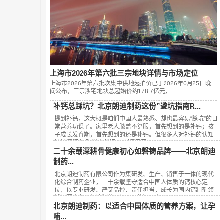
上海市2026年第六批三宗地块详情与市场定位
上海市2026年第六批次集中供地起拍价已于2026年6月25日晚
间公布，‌三宗涉宅地块总起始价约178.7亿元‌，...
补钙总踩坑？北京朗迪制药这份”避坑指南R...
提到补钙，这大概是咱们中国人最熟悉、却也最容易“踩坑”的日
常营养功课了。家里老人膝盖不舒服，首先想到的是补钙；孩
子成长发育期，首先想到的还是补钙。但很多人对补钙的认知
往往停留在“吃进去就行”，却忽略了...
二十余载深耕骨健康初心如磐铸品牌——北京朗迪
制药...
北京朗迪制药有限公司作为集研发、生产、销售于一体的现代
化综合制药企业，二十余载坚守适合中国人体质的钙核心定
位，以专业研发、严苛品控、责任担当，成长为国内钙制剂领
域领军企业，朗迪制药、朗迪品牌深入人...
北京朗迪制药：以适合中国体质的营养方案，让孕
哺...