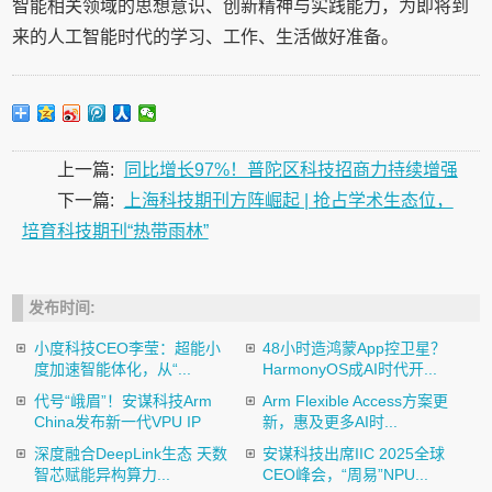
智能相关领域的思想意识、创新精神与实践能力，为即将到
来的人工智能时代的学习、工作、生活做好准备。
上一篇:
同比增长97%！普陀区科技招商力持续增强
下一篇:
上海科技期刊方阵崛起 | 抢占学术生态位，
培育科技期刊“热带雨林”
发布时间:
小度科技CEO李莹：超能小
48小时造鸿蒙App控卫星？
度加速智能体化，从“...
HarmonyOS成AI时代开...
代号“峨眉”！安谋科技Arm
Arm Flexible Access方案更
China发布新一代VPU IP
新，惠及更多AI时...
深度融合DeepLink生态 天数
安谋科技出席IIC 2025全球
智芯赋能异构算力...
CEO峰会，“周易”NPU...