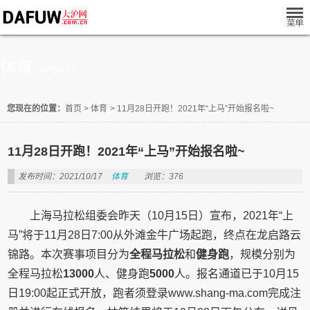
体育
SPORTS
您现在的位置：
首页
>
体育
>
11月28日开跑！2021年“上马”开始报名啦~
11月28日开跑！2021年“上马”开始报名啦~
发布时间：2021/10/17
体育
浏览：376
上海马拉松组委会昨天（10月15日）宣布，2021年“上
马”将于11月28日7:00从外滩金牛广场起跑，终点在龙启路云
锦路。本次赛事项目分为
全程马拉松
和
健身跑
，规模分别为
全程马拉松
13000
人、健身跑
5000
人。报名通道已于10月15
日19:00起正式开放，跑者须登录www.shang-ma.com完成注