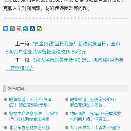
海盈兹无纺布有限公司1000万流动资金贷款绿色流程审批，
克服人员封闭困难，材料传递困难等问题。
上一篇:
“真金白银”当日到账！新政实施首日，全市
500余户企业共收留抵退税款16.55亿元
下一篇:
3月人民币对美元贬值0.5%，机构称4月仍有
一定贬值压力
发布时间:
鲤鱼智道 | 78元“征信瑕
鲤鱼智道 | 无税流水受阻？
疵”！鲤鱼智道助专精...
鲤鱼智道助力海鲜...
警惕中介退息陷阱！平安银
约500款上海App已完成鸿蒙
行95511助你合法协商
化创新升级，鸿蒙生...
北京东方通财信息科技——
龙年压岁金上市首发 交通银