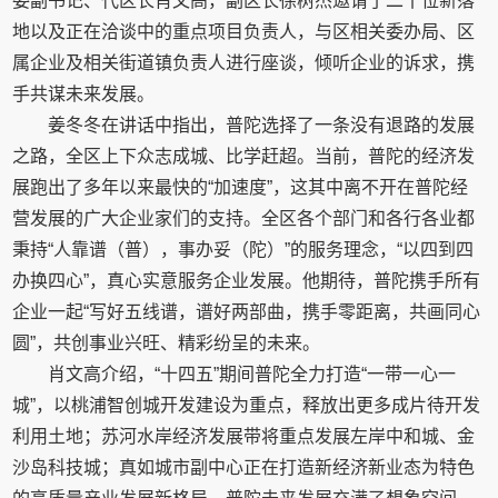
委副书记、代区长肖文高，副区长徐树杰邀请了二十位新落
地以及正在洽谈中的重点项目负责人，与区相关委办局、区
属企业及相关街道镇负责人进行座谈，倾听企业的诉求，携
手共谋未来发展。
姜冬冬在讲话中指出，普陀选择了一条没有退路的发展
之路，全区上下众志成城、比学赶超。当前，普陀的经济发
展跑出了多年以来最快的“加速度”，这其中离不开在普陀经
营发展的广大企业家们的支持。全区各个部门和各行各业都
秉持“人靠谱（普），事办妥（陀）”的服务理念，“以四到四
办换四心”，真心实意服务企业发展。他期待，普陀携手所有
企业一起“写好五线谱，谱好两部曲，携手零距离，共画同心
圆”，共创事业兴旺、精彩纷呈的未来。
肖文高介绍，“十四五”期间普陀全力打造“一带一心一
城”，以桃浦智创城开发建设为重点，释放出更多成片待开发
利用土地；苏河水岸经济发展带将重点发展左岸中和城、金
沙岛科技城；真如城市副中心正在打造新经济新业态为特色