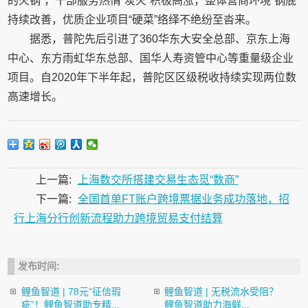
的火锅”，干部服务热情“炭火”积极高涨，整体营商环境“锅底”
持续改善，优质企业项目“硬菜”络绎不绝纷至沓来。
据悉，普陀先后引进了360华东大安全总部、京东上海
中心、东方雨虹华东总部、国华人寿资管中心等重量级企业
项目。自2020年下半年起，普陀区区级税收持续实现两位数
高速增长。
上一篇:
上海数交所搭建交易生态觅“数商”
下一篇:
全国首单FT账户跨境票据业务成功落地，招
行上海分行创新流程助力跨境贸易支付结算
发布时间:
鲤鱼智道 | 78元“征信瑕
鲤鱼智道 | 无税流水受阻？
疵”！鲤鱼智道助专精...
鲤鱼智道助力海鲜...