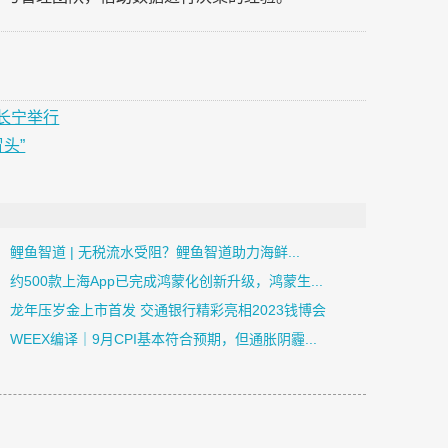
长宁举行
头”
鲤鱼智道 | 无税流水受阻？鲤鱼智道助力海鲜...
约500款上海App已完成鸿蒙化创新升级，鸿蒙生...
龙年压岁金上市首发 交通银行精彩亮相2023钱博会
​WEEX编译｜9月CPI基本符合预期，但通胀阴霾...