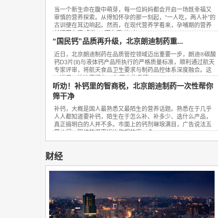
当一个新生命在腹中萌芽，每一位妈妈都会开启一场既幸福又
审慎的营养探索。从得知怀孕的那一刻起，“一人吃，两人补”的
古训便在耳边响起。然而，在现代营养学看来，孕哺期的营养
关键不在于“多吃”，而在于“补对”。...
“国民钙”品质再升级，北京朗迪制药重...
近日，北京朗迪制药在品质管控领域迈出重要一步，朗迪®碳酸
钙D3片(II)与液体钙产品所执行的严格质量标准，顺利通过航天
专家评审，将航天食品卫生要求与制药品控体系深度融合。这
一进展，让这家拥有23年历史的品牌...
听劝！补钙里的智商税，北京朗迪制药一次性帮你
筛干净
补钙，大概是国人最熟悉又最陌生的营养话题。熟悉在于几乎
人人都知道要补钙，陌生在于怎么补、补多少、选什么产品，
真正搞明白的人并不多。市面上的钙剂琳琅满目，广告说法五
花八门，踩坑的概率远比你想的高。今...
财经