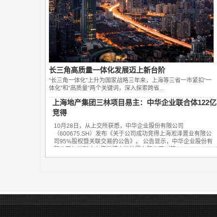
长三角高质量一体化发展迈上新台阶
“长三角一体化”上升为国家战略三年来，上海等三省一市紧扣“一
体化”和“高质量”两个关键词，深入探索跨省...
上海地产集团三林项目易主：中华企业联合体122亿
竞得
10月28日，从上交所获悉，中华企业股份有限公司
（600675.SH）发布《关于公司成功竞得上海淞泽置业有限公
司95%股权暨关联交易的公告》。 公告显示，中华企业股份有
限公司与关联方上海世博土地控股有限公司（简...