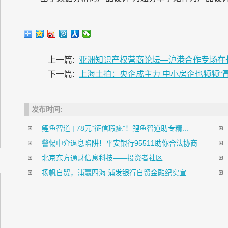
上一篇:
亚洲知识产权营商论坛—沪港合作专场在
下一篇:
上海土拍：央企成主力 中小房企也频频“冒
发布时间:
鲤鱼智道 | 78元“征信瑕疵”！鲤鱼智道助专精...
警惕中介退息陷阱！平安银行95511助你合法协商
北京东方通财信息科技——投资者社区
扬帆自贸，浦赢四海 浦发银行自贸金融纪实宣...