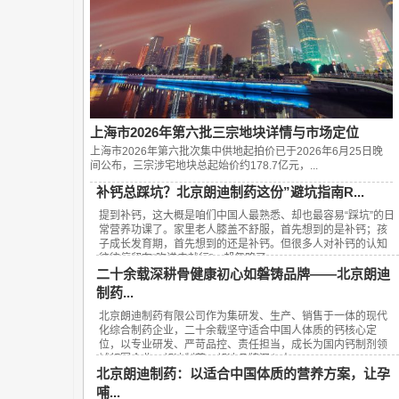
上海市2026年第六批三宗地块详情与市场定位
上海市2026年第六批次集中供地起拍价已于2026年6月25日晚
间公布，‌三宗涉宅地块总起始价约178.7亿元‌，...
补钙总踩坑？北京朗迪制药这份”避坑指南R...
提到补钙，这大概是咱们中国人最熟悉、却也最容易“踩坑”的日
常营养功课了。家里老人膝盖不舒服，首先想到的是补钙；孩
子成长发育期，首先想到的还是补钙。但很多人对补钙的认知
往往停留在“吃进去就行”，却忽略了...
二十余载深耕骨健康初心如磐铸品牌——北京朗迪
制药...
北京朗迪制药有限公司作为集研发、生产、销售于一体的现代
化综合制药企业，二十余载坚守适合中国人体质的钙核心定
位，以专业研发、严苛品控、责任担当，成长为国内钙制剂领
域领军企业，朗迪制药、朗迪品牌深入人...
北京朗迪制药：以适合中国体质的营养方案，让孕
哺...