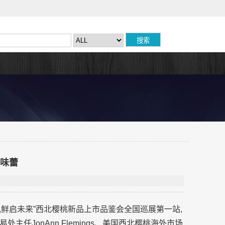
日味蕾
动,鲜启未来”西北樱桃新品上市品鉴会全国巡展第一站,
任JonAnn Flemings、美国西北樱桃海外市场