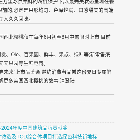
,在万里冰点锁鲜的冷链保护下,以最完美状态呈现在餐
眼前的,必定是果形均匀、色泽饱满、口感甜美的高端
,令人久久回味。
国西北樱桃仅在每年6月初至8月中旬限时上市,目前
发、Ole、百果园、鲜丰、果叔、绿叶等;新零售渠
、天天果园等生鲜电商。
鲜启未来”上市品鉴会,邀约消费者品尝这份夏日专属鲜
了解更多美国西北樱桃的故事,请登陆
-2024年度中国建筑品牌贡献奖
”改造及TOD综合体项目打造绿色科技新地标