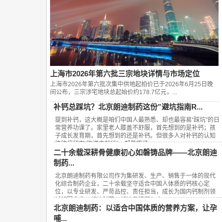
上海市2026年第六批三宗地块详情与市场定位
上海市2026年第六批次集中供地起拍价已于2026年6月25日晚
间公布，‌三宗涉宅地块总起始价约178.7亿元‌，...
补钙总踩坑？北京朗迪制药这份”避坑指南R...
提到补钙，这大概是咱们中国人最熟悉、却也最容易“踩坑”的日
常营养功课了。家里老人膝盖不舒服，首先想到的是补钙；孩
子成长发育期，首先想到的还是补钙。但很多人对补钙的认知
往往停留在“吃进去就行”，却忽略了...
二十余载深耕骨健康初心如磐铸品牌——北京朗迪
制药...
北京朗迪制药有限公司作为集研发、生产、销售于一体的现代
化综合制药企业，二十余载坚守适合中国人体质的钙核心定
位，以专业研发、严苛品控、责任担当，成长为国内钙制剂领
域领军企业，朗迪制药、朗迪品牌深入人...
北京朗迪制药：以适合中国体质的营养方案，让孕
哺...