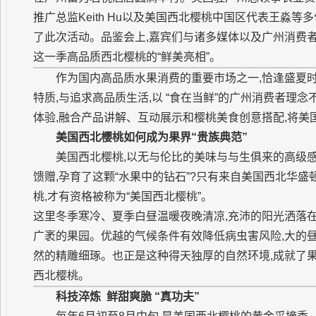
推广总监Keith Hu以及美国西北樱桃中国区代表王淼
了此次活动。品鉴会上,嘉宾们与诸多媒体以及广州消费
这一季高品质西北樱桃的“鲜美亮相”。
作为国内高品质水果消费的重要市场之一,恰逢盛夏
特质,与追求高品质生活,以 “食在当鲜”的广州消费者
体验,融合产品讲解、互动展示和樱桃美食创意搭配,将美国
美国西北樱桃
如
何成为果界“贵族典范”
美国西北樱桃,以无与伦比的美味与与生俱来的高级
馈赠,孕育了这颗“水果中的钻石”?只有来自美国西北华
桃,才有资格被称为“美国西北樱桃”。
这里冬季寒冷、夏季白昼温暖夜晚清凉,充沛的阳光洒落
广袤的果园。优越的气候条件有效降低病虫害风险,大的昼
然的精雕细琢。也正是这种得天独厚的自然环境,成就了
西北樱桃。
科技淬炼
鲜甜爽脆 “真功夫”