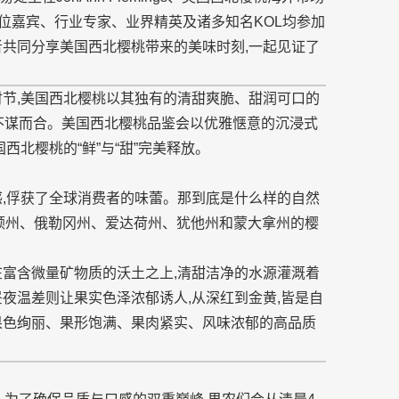
等多位嘉宾、行业专家、业界精英及诸多知名KOL均参加
者共同分享美国西北樱桃带来的美味时刻,一起见证了
时节,美国西北樱桃以其独有的清甜爽脆、甜润可口的
理念不谋而合。美国西北樱桃品鉴会以优雅惬意的沉浸式
西北樱桃的“鲜”与“甜”完美释放。
感,俘获了全球消费者的味蕾。那到底是什么样的自然
盛顿州、俄勒冈州、爱达荷州、犹他州和蒙大拿州的樱
在富含微量矿物质的沃土之上,清甜洁净的水源灌溉着
夜温差则让果实色泽浓郁诱人,从深红到金黄,皆是自
果色绚丽、果形饱满、果肉紧实、风味浓郁的高品质