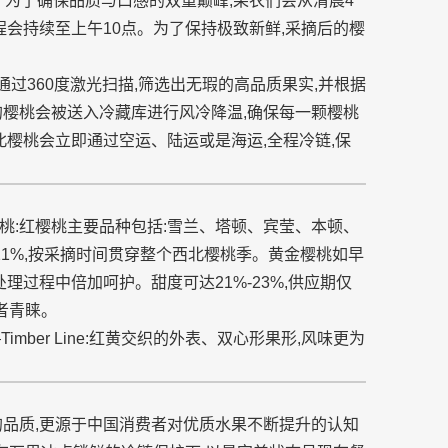
。为了确保品质与口感的双重巅峰,果农们会从清晨4
程会持续至上午10点。为了保持极致新鲜,采摘后的樱
再通过360度激光扫描,筛选出无瑕的高品质果实,并根据
的樱桃会被送入冷藏库进行风冷降温,确保每一颗樱桃
西北樱桃会立即通过空运、陆运或是海运,全程冷链,保
。
桃:红樱桃主要品种包括:雪兰、塔顿、宾莹、本顿、
21%,按采摘时间贯穿整个西北樱桃季。黄金樱桃如早
理过程中倍加呵护。甜度可达21%-23%,供应期仅
者青睐。
imber Line:红黄交织的外表、双心形果形,风味更为
的品质,更源于中国消费者对优质水果不断提升的认知