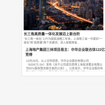
长三角高质量一体化发展迈上新台阶
“长三角一体化”上升为国家战略三年来，上海等三省一市紧扣“一
体化”和“高质量”两个关键词，深入探索跨省...
上海地产集团三林项目易主：中华企业联合体122亿
竞得
10月28日，从上交所获悉，中华企业股份有限公司
（600675.SH）发布《关于公司成功竞得上海淞泽置业有限公
司95%股权暨关联交易的公告》。 公告显示，中华企业股份有
限公司与关联方上海世博土地控股有限公司（简...