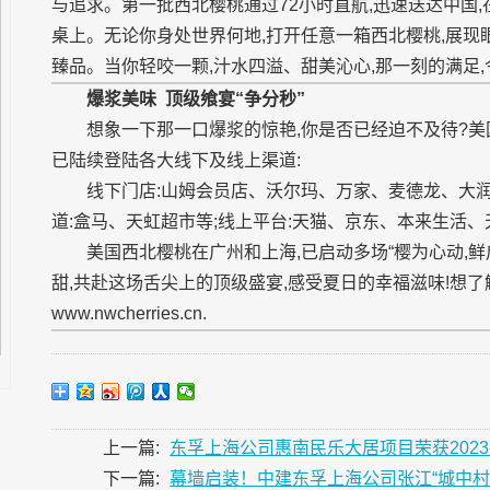
与追求。第一批西北樱桃通过72小时直航,迅速送达中国
桌上。无论你身处世界何地,打开任意一箱西北樱桃,展现
臻品。当你轻咬一颗,汁水四溢、甜美沁心,那一刻的满足
爆浆美味
顶级飨宴“争分秒”
想象一下那一口爆浆的惊艳,你是否已经迫不及待?美
已陆续登陆各大线下及线上渠道:
线下门店:山姆会员店、沃尔玛、万家、麦德龙、大润
道:盒马、天虹超市等;线上平台:天猫、京东、本来生活
美国西北樱桃在广州和上海,已启动多场“樱为心动,
甜,共赴这场舌尖上的顶级盛宴,感受夏日的幸福滋味!想
www.nwcherries.cn.
上一篇:
东孚上海公司惠南民乐大居项目荣获2023
下一篇:
幕墙启装！中建东孚上海公司张江“城中村