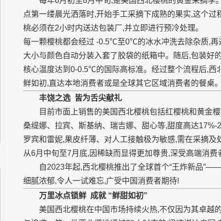
每年6月初至8月中旬,是美国西北樱桃的黄金采摘季
点第一缕晨光洒落时,开始手工采摘下成熟的果实,这个过
桃必须在2小时内送达包装厂,并立即进行预冷处理。
每一颗樱桃都会经过 -0.5℃至0℃的冰水冲洗去除杂质,
大小与颜色自动分装入套了胶袋的纸箱中。随后,包装好
核心温度达到0-0.5℃的国际高标准。经过整个流程后,
鲜如初,直达本地消费者或是全球其它区域消费者的餐桌
丰饶之选
皆为舌尖献礼
目前市面上销售的美国西北樱桃包括红樱桃和黄金樱
桑缇娜、拉宾、斯基纳、瑞吉娜、甜心等,甜度高达17%-
罗宾和雷妮,果皮纤薄、对人工接触极为敏感,需在采摘及处
从6月中旬至7月底,因稀缺而显得更加尊贵,深受高端消费
自2023年起,西北樱桃推出了全球首个“王炸新品”——T
细腻浓郁,令人一试难忘,广受中国消费者期待!
万里冰点锁鲜
成就 “鲜甜如初”
美国西北樱桃在中国市场持续火热,不仅因为其卓越