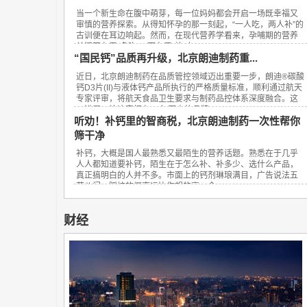
当一个新生命在腹中萌芽，每一位妈妈都会开启一场既幸福又
审慎的营养探索。从得知怀孕的那一刻起，“一人吃，两人补”的
古训便在耳边响起。然而，在现代营养学看来，孕哺期的营养
关键不在于“多吃”，而在于“补对”。...
“国民钙”品质再升级，北京朗迪制药重...
近日，北京朗迪制药在品质管控领域迈出重要一步，朗迪®碳酸
钙D3片(II)与液体钙产品所执行的严格质量标准，顺利通过航天
专家评审，将航天食品卫生要求与制药品控体系深度融合。这
一进展，让这家拥有23年历史的品牌...
听劝！补钙里的智商税，北京朗迪制药一次性帮你
筛干净
补钙，大概是国人最熟悉又最陌生的营养话题。熟悉在于几乎
人人都知道要补钙，陌生在于怎么补、补多少、选什么产品，
真正搞明白的人并不多。市面上的钙剂琳琅满目，广告说法五
花八门，踩坑的概率远比你想的高。今...
财经