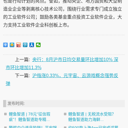
也是行动计划的亮点。譬如，推动央企、地方国资和大型制
造业企业等剥离核心技术公司，围绕行业需求专门成立独立
的工业软件公司；鼓励各类基金重点投资工业软件企业，大
力支持工业软件企业科创板上市。
上一篇:
央行：8月沪市日均交易量环比增加10% 深
市环比增加11.3%
下一篇:
沪指涨0.33%，元宇宙、云游戏概念强势反
弹
发布时间:
鲤鱼智道 | 78元“征信瑕
鲤鱼智道 | 无税流水受阻？
疵”！鲤鱼智道助专精...
鲤鱼智道助力海鲜...
警惕中介退息陷阱！平安银
约500款上海App已完成鸿蒙