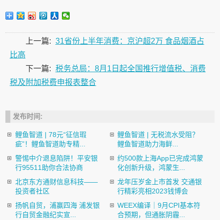
上一篇:
31省份上半年消费：京沪超2万 食品烟酒占
比高
下一篇:
税务总局：8月1日起全国推行增值税、消费
税及附加税费申报表整合
发布时间:
鲤鱼智道 | 78元“征信瑕
鲤鱼智道 | 无税流水受阻？
疵”！鲤鱼智道助专精...
鲤鱼智道助力海鲜...
警惕中介退息陷阱！平安银
约500款上海App已完成鸿蒙
行95511助你合法协商
化创新升级，鸿蒙生...
北京东方通财信息科技——
龙年压岁金上市首发 交通银
投资者社区
行精彩亮相2023钱博会
扬帆自贸，浦赢四海 浦发银
​WEEX编译｜9月CPI基本符
行自贸金融纪实宣...
合预期，但通胀阴霾...