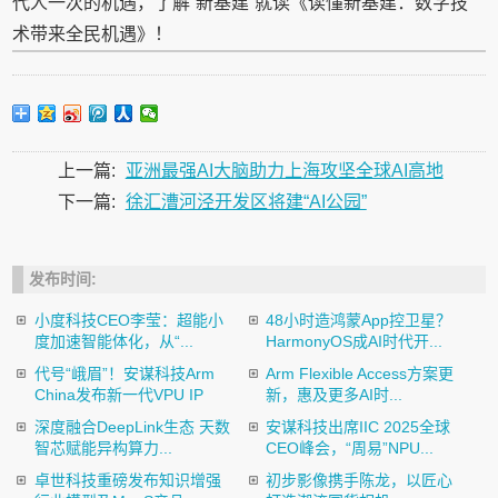
代人一次的机遇，了解“新基建”就读《读懂新基建：数字技
术带来全民机遇》！
上一篇:
亚洲最强AI大脑助力上海攻坚全球AI高地
下一篇:
徐汇漕河泾开发区将建“AI公园”
发布时间:
小度科技CEO李莹：超能小
48小时造鸿蒙App控卫星？
度加速智能体化，从“...
HarmonyOS成AI时代开...
代号“峨眉”！安谋科技Arm
Arm Flexible Access方案更
China发布新一代VPU IP
新，惠及更多AI时...
深度融合DeepLink生态 天数
安谋科技出席IIC 2025全球
智芯赋能异构算力...
CEO峰会，“周易”NPU...
卓世科技重磅发布知识增强
初步影像携手陈龙，以匠心