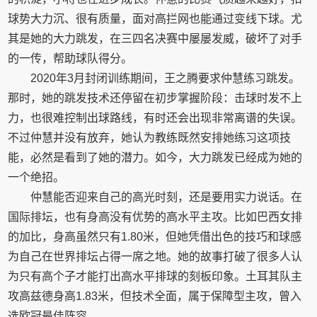
球势大力沉、很有质量，面对高拦网也能通过变线下球。尤
其是她的大力跳发，在三四名决赛中屡屡发威，破坏了对手
的一传，帮助球队得分。
2020年3月封闭训练期间，王之腾要求仲慧练习跳发。
那时，她的跳发技术还停留在初步掌握阶段：击球时发不上
力，也很难控制出球路线，有时还会出现非常离谱的失误。
不过仲慧并没有放弃，她认为教练既然安排她练习这项技
能，必然是看到了她的潜力。如今，大力跳发已经成为她的
一个绝招。
仲慧能否迎来自己的高光时刻，还是要用实力说话。在
国际排坛，也有身高没有优势的高水平主攻。比如巴西女排
的加比，身高虽然只有1.80米，但她凭借出色的技巧和球感
为自己在世界排坛占得一席之地。她的故事打破了很多人认
为只有高个子才能打出高水平排球的刻板印象。土耳其队主
攻高兹德身高1.83米，但技术全面，属于保障型主攻，曾入
选欧冠最佳阵容。