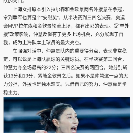
队的大门。
上海女排原本引入拉尔森和金软景两名外援意在争冠，
拿到季军也算是个“安慰奖”。从半决赛到三四名决赛，奥运
会MVP拉尔森和金软景轮流上场，都有出彩的表现。受“单外
援”政策影响，仲慧反倒有了更多上场机会，充分展现了自
我，成为上海队本土球员的最大亮点。
在强强对话中，仲慧是队内的重要得分点，表现非常稳
定，可以说是上海队赢球的关键球员。在半决赛第二回合，
仲慧力夺全场最高的22分；三四名决赛的两回合，她分别斩
获13分和19分，紧随金软景之后。如果不是仲慧这一点的火
力分担，外援也是独木难支。凭借自己的努力，仲慧算是坐
稳主力。