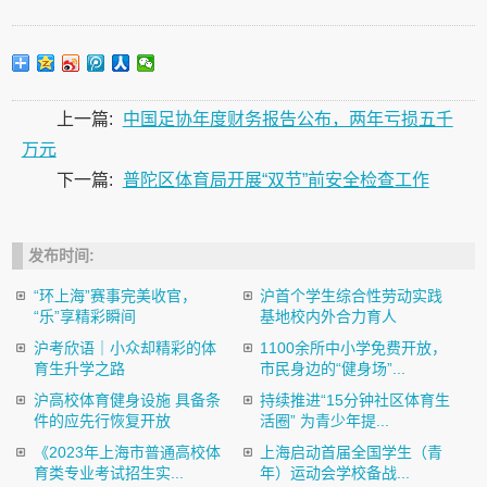
上一篇:
中国足协年度财务报告公布，两年亏损五千
万元
下一篇:
普陀区体育局开展“双节”前安全检查工作
发布时间:
“环上海”赛事完美收官，
沪首个学生综合性劳动实践
“乐”享精彩瞬间
基地校内外合力育人
沪考欣语｜小众却精彩的体
1100余所中小学免费开放，
育生升学之路
市民身边的“健身场”...
沪高校体育健身设施 具备条
持续推进“15分钟社区体育生
件的应先行恢复开放
活圈” 为青少年提...
《2023年上海市普通高校体
上海启动首届全国学生（青
育类专业考试招生实...
年）运动会学校备战...