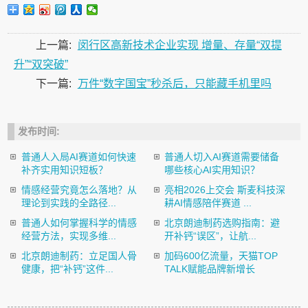
上一篇:
闵行区高新技术企业实现 增量、存量“双提
升”“双突破”
下一篇:
万件“数字国宝”秒杀后，只能藏手机里吗
发布时间:
普通人入局AI赛道如何快速
普通人切入AI赛道需要储备
补齐实用知识短板？
哪些核心AI实用知识？
情感经营究竟怎么落地？从
亮相2026上交会 斯麦科技深
理论到实践的全路径...
耕AI情感陪伴赛道 ...
普通人如何掌握科学的情感
北京朗迪制药选购指南：避
经营方法，实现多维...
开补钙“误区”，让航...
北京朗迪制药：立足国人骨
加码600亿流量，天猫TOP
健康，把“补钙”这件...
TALK赋能品牌新增长