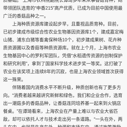
质基础。”上海市农科院副院长谭琦多年来从事香菇育种，她
带领团队选育的“申香215”高产优质，已成为目前中国使用最
广泛的香菇品种之一。
上海种质资源库建设起步早，且重视品质育种。目前，
已初步建成市级综合性农业生物基因资源库1个，建成嘉定梅
山猪、浦东白猪等畜禽保种场10个，初步建成果树、花卉种
质资源圃以及香菇等种质资源库。就在上个月，上海市农业
生物基因中心的罗利军团队，凭借“水稻遗传资源的创制保护
和研究利用”，拿到了国家科学技术进步奖一等奖。这打破了
农业在该奖项上连续8年的沉寂，也是上海农业领域首次获得
这一殊荣。
伴随着国内消费水平不断升级，种质创新也有了更多方
向。“消费者越来越讲究新鲜和绿色，我们和企业合作，选育
出一潮菇多的香菇品种，让香菇连同培养基一起来到火锅店
餐桌。”在谭琦看来，上海农业在产量上难以与农业大省匹
敌，却可以依托人才与技术走出另一条道路。“一头在外，两