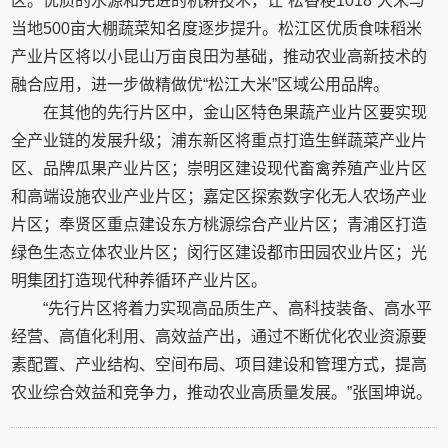
区。优质的水源和先进的机耕技术，让“松香粳1018”大米与
当地500亩大棚蔬菜知名度逐步提升。松江区优质食味稻米
产业片区将以小昆山万亩良田为基础，推动农业高新技术的
融合应用，进一步做精做优“松江大米”区域公用品牌。
在其他的先行片区中，金山区特色果蔬产业片区要实现
全产业链的发展升级；浦东新区将重点打造生鲜蔬菜产业片
区、品牌瓜果产业片区；崇明区建设现代畜禽养殖产业片区
和高端设施农业产业片区；嘉定区探索数字化无人农场产业
片区；奉贤区重点建设东方桃源综合产业片区；青浦区打造
绿色生态立体农业片区；闵行区建设都市田园农业片区；光
明集团打造现代种养循环产业片区。
“先行片区将着力实现高品质生产、高科技装备、高水平
经营、高值化利用、高效益产出，通过不断优化农业资源要
素配置、产业结构、空间布局、项目建设和管理方式，提高
农业综合效益和竞争力，推动农业高质量发展。”张国坤说。