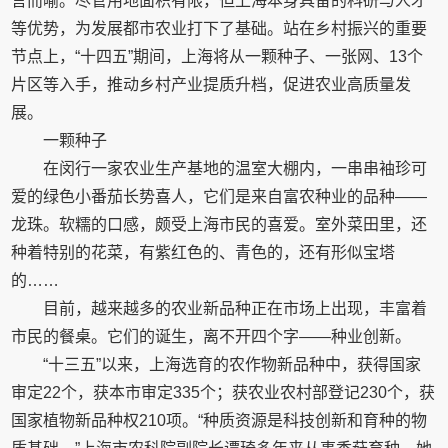
言而喻。尽管用地面积有限，但上海本身具备的科研与人才
等优势，为发展都市农业打下了基础。站在乡村振兴的重要
节点上，“十四五”期间，上海将从一颗种子、一张网、13个
片区等入手，推动乡村产业提质升档，促进农业高质量发
展。
一颗种子
在闵行一家农业生产基地的温室大棚内，一串串袖珍可
爱的绿色小番茄长势喜人，它们是来自富农种业的品种——
龙珠。软糯的口感，颇受上海市民的喜爱。室外菜田里，还
种着特别的花菜，有紫红色的、青色的，还有形似宝塔
的……
目前，越来越多的农业新品种正在市场上出现，丰富着
市民的餐桌。它们的诞生，离不开四个字——种业创新。
“十三五”以来，上海选育的农作物新品种中，获得国家
审定22个，获本市审定335个；获农业农村部登记230个，获
国家植物新品种权210项。“种质资源是科技创新和育种的物