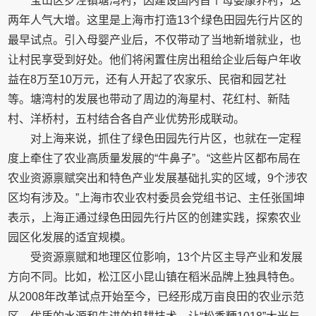
宝山区罗泾镇塘湾村，因建设国内首个母婴康养村，这
两年人气大增。这里是上海市打造13个绿色田园先行片区的
最早试点。引入母婴产业后，不仅带动了当地新增就业，也
让村民享受到好处。他们将闲置住房出租给企业后每户年收
益在8万至10万元，还有人开起了农家乐、民宿和园艺社
等。塘湾村的发展也带动了周边的海星村、花红村、新陆
村、洋桥村，五村结合各自产业优势形成联动。
对上海来说，抓住了绿色田园先行片区，也就在一定程
度上牵住了农业高质量发展的“牛鼻子”。“这些片区都布局在
农业资源禀赋突出和特色产业发展基础扎实的区域，9个涉农
区均有涉及。”上海市农业农村委员会党组书记、主任张国坤
表示，上海正通过绿色田园先行片区的创建实践，探索农业
园区化发展的适宜规模。
受资源禀赋和地理区位影响，13个片区主导产业和发展
方向不同。比如，松江区小昆山镇在稻米品牌上独具特色。
从2008年改革试点开始至今，已经形成万亩良田的农业示范