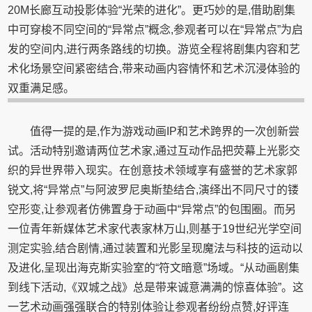
20M长廊互动投影体验“光荣的进化”。更巧妙的是,借助剧集
中可穿梭不同空间的“异常点”概念,参观者可以在“异常点”为启
发的空间内,进行两条路线的切换。游览全程将剧集内容和艺
术化场景空间紧密结合,带来动画内容情怀和艺术沉浸体验的
双重满足感。
值得一提的是,作为游戏动画IP和艺术跨界的一次创新尝
试。活动特别邀请两位艺术家,通过互动作品把荧幕上光影交
织的异世界带入现实。在创意技术领域享有盛誉的艺术家郭
锐文,将“异常点”与阿波罗尼奥斯垫结合,演绎出不同尺寸的镂
空形变,让参观者仿佛置身于动画中“异常点”的包围圈。而另
一位青年新媒体艺术家代表家林万山,则基于19世纪光学空间
测定实验,结合剧情,通过装置和光影呈现魔法与科技的运动以
及进化,呈现出海克斯实验室的“符文暗意”场域。“从动画剧集
到线下活动,《双城之战》总是带来诚意满满的惊喜体验”。这
一艺术动画强强联合的特别体验让参观者纷纷点赞,好评连