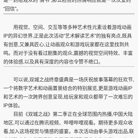
是一封给观众的“情书”,那么粉丝的热情响应就是一次次爱的
“回信”。
用视觉、空间、交互等等多种艺术性元素诠着游戏动画
IP的异幻世界,正是此次活动“艺术解读艺术”的独有亮点,既具
有创意,又兼具匠心,让动画观众和游戏玩家都在这里找到共
鸣。而对于没有看过剧集的观众,震撼的视觉空间特效、丰富
的体验感,以及具有深度的内容也令赞不绝口。
可以说,双城之战终章盛典是一场庆祝故事落幕的狂欢节,
一个将数字艺术和动画置景结合的特别展览,更是游戏动画IP
和艺术的一次跨界创意呈现,给玩家和观众都带了一次难忘的
IP体验。
目前《双城之战》第二季正在全球范围内热播,中国大陆
地区,可以通过在腾讯视频、哔哩哔哩观看。期待更多观众收
看,加入这场视觉与情感的盛宴。本次活动由拳头游戏出品,联