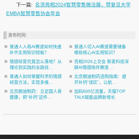
下一篇:
名流亮相2024智慧零售微洽展，暨复旦大学
EMBA智慧零售协会年会
发布时间:
普通人入局AI赛道如何快速
普通人切入AI赛道需要储备
补齐实用知识短板？
哪些核心AI实用知识？
情感经营究竟怎么落地？从
亮相2026上交会 斯麦科技深
理论到实践的全路径...
耕AI情感陪伴赛道 ...
普通人如何掌握科学的情感
北京朗迪制药选购指南：避
经营方法，实现多维...
开补钙“误区”，让航...
北京朗迪制药：立足国人骨
加码600亿流量，天猫TOP
健康，把“补钙”这件...
TALK赋能品牌新增长