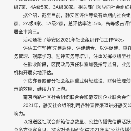
级7家、4A级5家、3A级38家。相关部门领导向社会组
据介绍，截至目前，静安区评估等级有效期内社会组织共有
家、2A级4家、1A级2家，总评估率达15%，高等级
居全市第三。
活动通报了静安区2021年社会组织评估工作情况。
评估工作坚持“先建后评、评建结合、以评促建、重
务管理、观摩学习、迎评实务等培训，注重发挥枢纽型社
在验收阶段，区民政局责任科室加强指导监督，业务
机构开展实地评估。
评估亦暴露部分社会组织重业务轻建设、财务管理薄
示范效应、继续力争上游。
南京西路社区社会组织联合会和静安区企业联合会作
2021年，静安社会组织利用各种宣传渠道讲好静
响力。
以报送区社联会邮箱信息数量、公益传播微信群活跃
总多方评定意见，30家社会组织获得2021年度“公益传