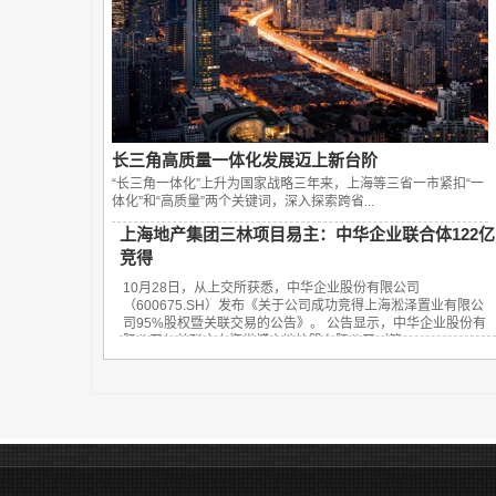
长三角高质量一体化发展迈上新台阶
“长三角一体化”上升为国家战略三年来，上海等三省一市紧扣“一
体化”和“高质量”两个关键词，深入探索跨省...
上海地产集团三林项目易主：中华企业联合体122亿
竞得
10月28日，从上交所获悉，中华企业股份有限公司
（600675.SH）发布《关于公司成功竞得上海淞泽置业有限公
司95%股权暨关联交易的公告》。 公告显示，中华企业股份有
限公司与关联方上海世博土地控股有限公司（简...