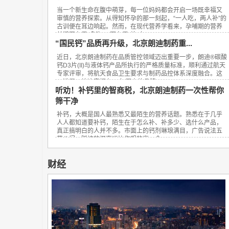
当一个新生命在腹中萌芽，每一位妈妈都会开启一场既幸福又
审慎的营养探索。从得知怀孕的那一刻起，“一人吃，两人补”的
古训便在耳边响起。然而，在现代营养学看来，孕哺期的营养
关键不在于“多吃”，而在于“补对”。...
“国民钙”品质再升级，北京朗迪制药重...
近日，北京朗迪制药在品质管控领域迈出重要一步，朗迪®碳酸
钙D3片(II)与液体钙产品所执行的严格质量标准，顺利通过航天
专家评审，将航天食品卫生要求与制药品控体系深度融合。这
一进展，让这家拥有23年历史的品牌...
听劝！补钙里的智商税，北京朗迪制药一次性帮你
筛干净
补钙，大概是国人最熟悉又最陌生的营养话题。熟悉在于几乎
人人都知道要补钙，陌生在于怎么补、补多少、选什么产品，
真正搞明白的人并不多。市面上的钙剂琳琅满目，广告说法五
花八门，踩坑的概率远比你想的高。今...
财经