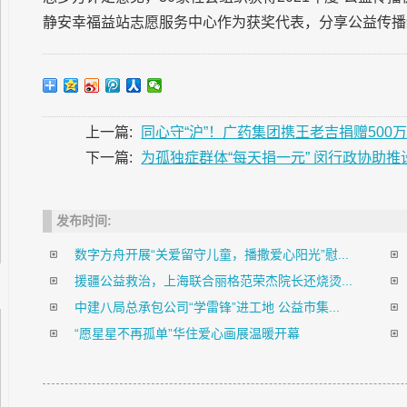
静安幸福益站志愿服务中心作为获奖代表，分享公益传播
上一篇:
同心守“沪”！广药集团携王老吉捐赠500
下一篇:
为孤独症群体“每天捐一元” 闵行政协助推设
发布时间:
数字方舟开展“关爱留守儿童，播撒爱心阳光”慰...
援疆公益救治，上海联合丽格范荣杰院长还烧烫...
中建八局总承包公司“学雷锋”进工地 公益市集...
“愿星星不再孤单”华住爱心画展温暖开幕