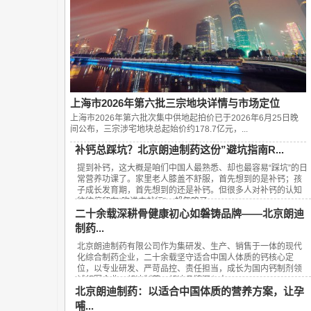
上海市2026年第六批三宗地块详情与市场定位
上海市2026年第六批次集中供地起拍价已于2026年6月25日晚
间公布，‌三宗涉宅地块总起始价约178.7亿元‌，...
补钙总踩坑？北京朗迪制药这份”避坑指南R...
提到补钙，这大概是咱们中国人最熟悉、却也最容易“踩坑”的日
常营养功课了。家里老人膝盖不舒服，首先想到的是补钙；孩
子成长发育期，首先想到的还是补钙。但很多人对补钙的认知
往往停留在“吃进去就行”，却忽略了...
二十余载深耕骨健康初心如磐铸品牌——北京朗迪
制药...
北京朗迪制药有限公司作为集研发、生产、销售于一体的现代
化综合制药企业，二十余载坚守适合中国人体质的钙核心定
位，以专业研发、严苛品控、责任担当，成长为国内钙制剂领
域领军企业，朗迪制药、朗迪品牌深入人...
北京朗迪制药：以适合中国体质的营养方案，让孕
哺...