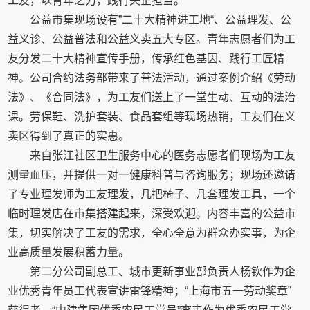
工友，以青年之力，践行央企担当。
公益市集现场设有”二十大精神进工地“、公益理发、公
益义诊、公益普法和公益义卖五大专区。青年志愿者们为工
友分发二十大精神宣传手册，传承红色基因、践行工匠精
神。公司合约法务部带来了普法活动，通过案例介绍《劳动
法》、《合同法》，为工友们送上了一堂生动、互动的法治
课。劳保鞋、洗护套装、食品套组等现场热销，工友们在义
卖区得到了真正的实惠。
来自张江社区卫生服务中心的医务志愿者们现场为工友
测量血压，并提供一对一健康科普与咨询服务；现场还邀请
了专业理发师为工友理发，几把椅子、几套理发工具，一个
临时理发店在市集搭建起来，深受欢迎。内容丰富的公益市
集，切实解决了工友的需求，全心全意为群众办实事，为企
业高质量发展积蓄力量。
第二分公司副总工、城市更新事业部负责人杨钦作为企
业优秀青年员工代表宣讲雷锋精神；“上海市五一劳动奖章”