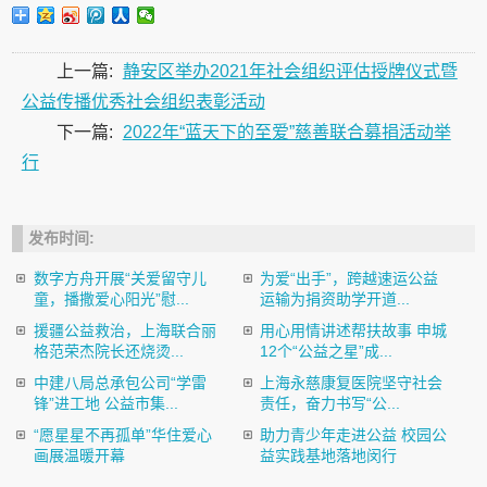
上一篇:
静安区举办2021年社会组织评估授牌仪式暨
公益传播优秀社会组织表彰活动
下一篇:
2022年“蓝天下的至爱”慈善联合募捐活动举
行
发布时间:
数字方舟开展“关爱留守儿
为爱“出手”，跨越速运公益
童，播撒爱心阳光”慰...
运输为捐资助学开道...
援疆公益救治，上海联合丽
用心用情讲述帮扶故事 申城
格范荣杰院长还烧烫...
12个“公益之星”成...
中建八局总承包公司“学雷
上海永慈康复医院坚守社会
锋”进工地 公益市集...
责任，奋力书写“公...
“愿星星不再孤单”华住爱心
助力青少年走进公益 校园公
画展温暖开幕
益实践基地落地闵行