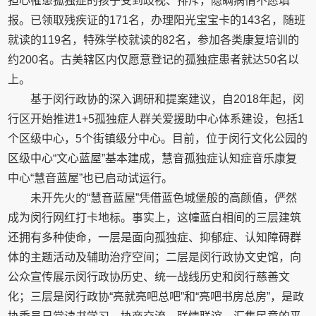
担心罹患孤独症的孩子受到歧视、排斥，隐瞒病情不愿填
报。已领取残疾证的171名，办理阳光宝宝卡的143名，随班
就读的119名，特殊学校就读的82名，参加各类康复培训的
约200名。古美辖区内仅愿意登记的孤独症患者就达50名以
上。
基于闵行政协的深入调研和提案建议，自2018年起，闵
行区开始推进1+5孤独症人群关爱援助中心体系建设，包括1
个区级中心，5个街镇级分中心。目前，位于闵行文化公园的
区级中心“文心蓝屋”基本建成，慧音孤独症认知症音乐康复
中心“慧音蓝屋”也已启动试运行。
未开先火的“慧音蓝屋”凭借蓝色城堡般的高颜值，俨然
成为闵行网红打卡地标。事实上，这幢蓝白相间的三层建筑
还拥有多种使命，一层是面向孤独症、抑郁症、认知障碍群
体的主题活动及辅助治疗空间；二层是闵行政协文史馆，向
公众宣传展示闵行政协历史、统一战线历史和闵行慈善文
化；三层是闵行政协“亮就亮吧总吧”和“亮吧书房总房”，是政