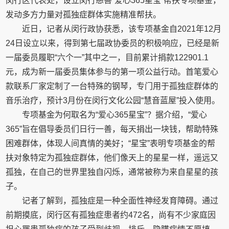
闵行区代表处，设立闵行慈善“爱心365星宝”帮扶专项基金，
发动多方力量对孤独症群体实施精准帮扶。
近日，记者从闵行政协获悉，该专项基金自2021年12月
24日设立以来，得到第七届政协委员的积极响应，已经是新
一届委员履职“六个一”其中之一，目前累计捐款122901.1
元，成为新一届委员集体参与的第一项公益行动。首笔爱心
款联系厂家定制了一台特殊的钢琴，专门用于孤独症群体的
音乐治疗，预计3月份在闵行文化公园“慧音蓝屋”投入使用。
专项基金为何取名为“爱心365星宝”？据介绍，“爱心
365”旨在倡导委员们日行一善，每天捐出一块钱，帮助特殊
困难群体，体现人间真情的美好；“星宝”表明专项基金的帮
扶对象特定为孤独症群体，他们像天上的星星一样，遥远又
孤独，在自己的世界里独自闪烁，通常被称为来自星星的孩
子。
记者了解到，孤独症是一种全面性神经发育障碍。通过
前期摸底，闵行区有孤独症患者约472名，尚有不少家庭因