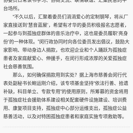
协委员日常读书学习、协商交流、联情联谊、汇集民意的平
台场所。
“不久以后，汇聚着委员们涓涓爱心的定制钢琴，将从厂
家直接送到‘慧音蓝屋’，希望有才华的委员积极报名志愿者，
一起参与到孤独症群体的音乐治疗中，这也是委员履职‘亮身
份’的一种体现。”闵行政协同时向各位委员发出倡议，鼓励大
家影响、带动身边人捐款，也欢迎企业和个人踊跃为孤独症
患者及家庭献爱心、伸援手，在闵行形成浓厚的关爱孤独症
社会慈善氛围。
那么，如何确保捐款用到实处？据上海市慈善会闵行代
表处副秘书长鲍运刚介绍，该专项基金坚持“依法行善、拾遗
补缺，科目单立、专款专用”的使用原则，所筹募的资金将用
于孤独症社会援助体系建设相关配套硬件设施建设、培训费
用、康复项目支持，孤独症中心部分运维支出，孤独症公益
慈善活动，以及对特困孤独症患者和家庭实施专项救助等。