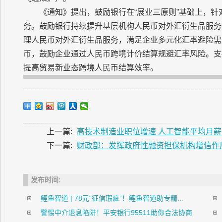
《通知》提出，鼓励银行在“展业三原则”基础上，针
务。鼓励银行持续提升基层机构人民币对外汇衍生品服务
理人民币对外汇衍生品服务，满足企业多元化汇率避险需
币，鼓励企业通过人民币跨境计价结算规避汇率风险。支
提高贸易新业态跨境人民币结算效率。
上一篇:
高技术制造业职位增速 人工智能平均月薪1
下一篇:
财政部：发挥政府性融资担保机构增信作
发布时间:
鲤鱼智道 | 78元“征信瑕疵”！鲤鱼智道助专精...
警惕中介退息陷阱！平安银行95511助你合法协商