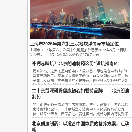
上海市2026年第六批三宗地块详情与市场定位
上海市2026年第六批次集中供地起拍价已于2026年6月25日晚
间公布，‌三宗涉宅地块总起始价约178.7亿元‌，...
补钙总踩坑？北京朗迪制药这份”避坑指南R...
提到补钙，这大概是咱们中国人最熟悉、却也最容易“踩坑”的日
常营养功课了。家里老人膝盖不舒服，首先想到的是补钙；孩
子成长发育期，首先想到的还是补钙。但很多人对补钙的认知
往往停留在“吃进去就行”，却忽略了...
二十余载深耕骨健康初心如磐铸品牌——北京朗迪
制药...
北京朗迪制药有限公司作为集研发、生产、销售于一体的现代
化综合制药企业，二十余载坚守适合中国人体质的钙核心定
位，以专业研发、严苛品控、责任担当，成长为国内钙制剂领
域领军企业，朗迪制药、朗迪品牌深入人...
北京朗迪制药：以适合中国体质的营养方案，让孕
哺...