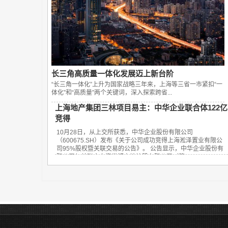
长三角高质量一体化发展迈上新台阶
“长三角一体化”上升为国家战略三年来，上海等三省一市紧扣“一
体化”和“高质量”两个关键词，深入探索跨省...
上海地产集团三林项目易主：中华企业联合体122亿
竞得
10月28日，从上交所获悉，中华企业股份有限公司
（600675.SH）发布《关于公司成功竞得上海淞泽置业有限公
司95%股权暨关联交易的公告》。 公告显示，中华企业股份有
限公司与关联方上海世博土地控股有限公司（简...