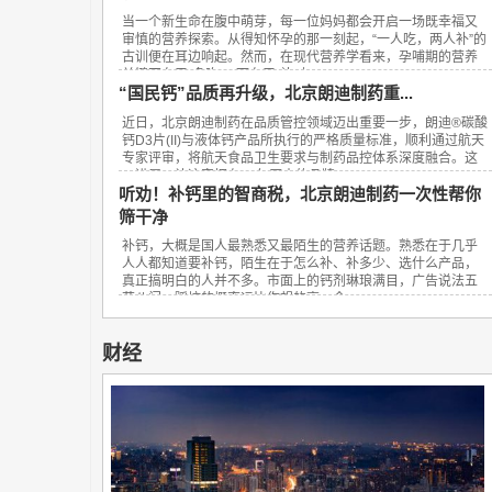
当一个新生命在腹中萌芽，每一位妈妈都会开启一场既幸福又
审慎的营养探索。从得知怀孕的那一刻起，“一人吃，两人补”的
古训便在耳边响起。然而，在现代营养学看来，孕哺期的营养
关键不在于“多吃”，而在于“补对”。...
“国民钙”品质再升级，北京朗迪制药重...
近日，北京朗迪制药在品质管控领域迈出重要一步，朗迪®碳酸
钙D3片(II)与液体钙产品所执行的严格质量标准，顺利通过航天
专家评审，将航天食品卫生要求与制药品控体系深度融合。这
一进展，让这家拥有23年历史的品牌...
听劝！补钙里的智商税，北京朗迪制药一次性帮你
筛干净
补钙，大概是国人最熟悉又最陌生的营养话题。熟悉在于几乎
人人都知道要补钙，陌生在于怎么补、补多少、选什么产品，
真正搞明白的人并不多。市面上的钙剂琳琅满目，广告说法五
花八门，踩坑的概率远比你想的高。今...
财经