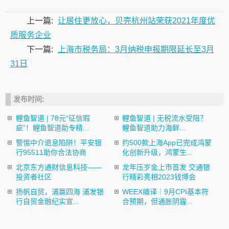
上一篇:
让居住更放心，贝壳杭州站荣获2021年度优
质服务企业
下一篇:
上海市税务局：3月纳税申报期限延长至3月
31日
发布时间:
鲤鱼智道 | 78元“征信瑕
鲤鱼智道 | 无税流水受阻？
疵”！鲤鱼智道助专精...
鲤鱼智道助力海鲜...
警惕中介退息陷阱！平安银
约500款上海App已完成鸿蒙
行95511助你合法协商
化创新升级，鸿蒙生...
北京东方通财信息科技——
龙年压岁金上市首发 交通银
投资者社区
行精彩亮相2023钱博会
扬帆自贸，浦赢四海 浦发银
​WEEX编译｜9月CPI基本符
行自贸金融纪实宣...
合预期，但通胀阴霾...