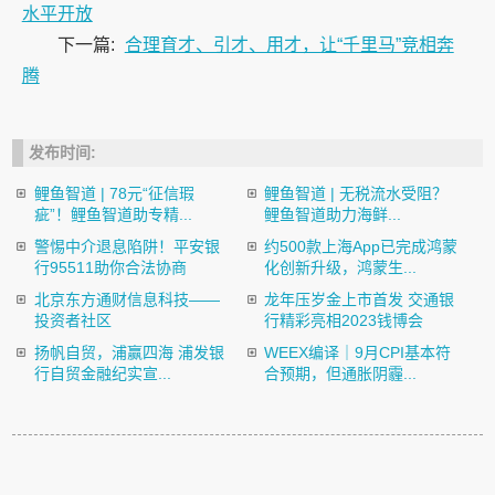
水平开放
下一篇:
合理育才、引才、用才，让“千里马”竞相奔
腾
发布时间:
鲤鱼智道 | 78元“征信瑕
鲤鱼智道 | 无税流水受阻？
疵”！鲤鱼智道助专精...
鲤鱼智道助力海鲜...
警惕中介退息陷阱！平安银
约500款上海App已完成鸿蒙
行95511助你合法协商
化创新升级，鸿蒙生...
北京东方通财信息科技——
龙年压岁金上市首发 交通银
投资者社区
行精彩亮相2023钱博会
扬帆自贸，浦赢四海 浦发银
​WEEX编译｜9月CPI基本符
行自贸金融纪实宣...
合预期，但通胀阴霾...