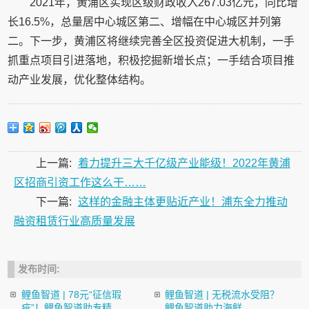
2021年，黄浦区实现区级财政收入267.03亿元，同比增
长16.5%，总量居中心城区第二、增幅在中心城区并列第
二。下一步，黄浦区将继续完善全区投资促进大机制，一手
抓重点项目引进落地，积极挖掘新增长点；一手结合项目推
动产业发展，优化整体结构。
上一篇:
着力提升三大千亿级产业能级！2022年黄浦
区招商引资工作这么干……
下一篇:
这样的金融主体更贴近产业！浦东全力推动
融资租赁行业高质量发展
发布时间:
鲤鱼智道 | 78元“征信瑕
鲤鱼智道 | 无税流水受阻？
疵”！鲤鱼智道助专精...
鲤鱼智道助力海鲜...