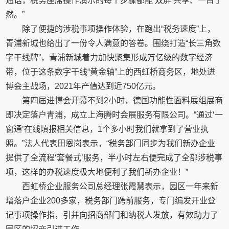
通话，税务座席操作演示的每个步骤都能‘双屏’共享、一目了
然。”
除了便捷的涉税事项操作体验，在跑出“税务速度”上，
青浦新城也给出了一份令人满意的答卷。围绕打造“长三角数
字干线牌”，青浦新城着力加快聚集形成万亿级的数字经济
带，位于这条数字干线“黄金轴”上的西虹桥商务区，地处进
博会主战场，2021年产值达到近750亿元。
第四届进博会开幕不到2小时，德国功能性面料展组展商
即决定落户青浦，成立上海腾时会展服务有限公司。“通过‘一
窗通’在线填报相关信息，1个多小时我们就拿到了营业执
照。”法人代表田恩岗表示，“税务部门同步为我们新办企业
提供了全流程‘套餐式’服务，半小时左右便完成了全部涉税事
项，这样的办税速度极大地便利了我们新办企业！”
西虹桥企业服务公司总经理张霞慧表示，园区一年来新
增落户企业200多家，税务部门跨前服务，专门编发开业登
记事项操作指，引并向招商部门和纳税人发放，有效助力了