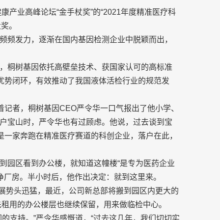
康产业高峰论坛“金手杖奖”的“2021年度精准医疗科
大奖。
频频发力，逐渐在国内基因检测企业中脱颖而出，
，桐树基因依托高壁垒技术、获国家认可的高标准
的优势闭环，有效推动了我国液体活检行业的规范发
着记者，桐树基因CEO严令华一口气报出了他小学、
户宝山时，严令华也有过顾虑。他说，过去谈到宝
因是一家奔跑在精准医疗赛道的科创企业，落户在此，
到园区看到办公楼，就知道这幢楼“是专为医药企业
洁净厂房。半小时后，他作出决定：就到这里来。
发展势头迅猛，最近，公司新总部将搬到园区内更大的
先租用的办公楼层也继续保留，用来做临检中心。
的支持。”严令华感慨道，“过去这几年，我们切切实