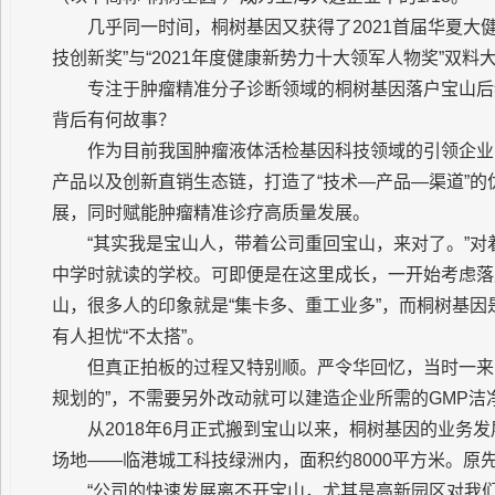
几乎同一时间，桐树基因又获得了2021首届华夏大健
技创新奖”与“2021年度健康新势力十大领军人物奖”双料
专注于肿瘤精准分子诊断领域的桐树基因落户宝山后
背后有何故事？
作为目前我国肿瘤液体活检基因科技领域的引领企业
产品以及创新直销生态链，打造了“技术—产品—渠道”
展，同时赋能肿瘤精准诊疗高质量发展。
“其实我是宝山人，带着公司重回宝山，来对了。”对
中学时就读的学校。可即便是在这里成长，一开始考虑落
山，很多人的印象就是“集卡多、重工业多”，而桐树基
有人担忧“不太搭”。
但真正拍板的过程又特别顺。严令华回忆，当时一来
规划的”，不需要另外改动就可以建造企业所需的GMP
从2018年6月正式搬到宝山以来，桐树基因的业务
场地——临港城工科技绿洲内，面积约8000平方米。原
“公司的快速发展离不开宝山，尤其是高新园区对我们