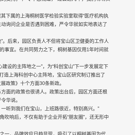
需其下属的上海桐树医学检验实验室取得“医疗机构执
主动询问企业是否遇到困难，严令华就如实地表达了
决”。后来，园区负责人不但将宝山区卫健委的工作人
的事宜。在共同努力之下，桐树基因仅用1年时间就
心建设的主阵地之一”，为“科创宝山”下一步发展定下
加快打造上海科创中心主阵地，宝山区研究制订推出了
展政策》十个方面30条新政。
各方面的政策也很诱人。政策出台后，园区方面还根
严令华说。
，一听到我们在宝山，上班路很近，特别高兴。”
角吹响后，不仅有助于企业开拓“朋友圈”，还无形中
之一，品牌效应日趋显现，吸引了以桐树基因为代