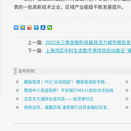
表的一批高新技术企业，区域产业能级不断发展提升。
上一篇:
2022长三角金融科技最具活力城市报告
下一篇:
上海湾区中科生态数字港项目启动建设 “拿
发布时间:
鲤鱼智道 | 78元“征信瑕疵”！鲤鱼智道助专精...
警惕中介退息陷阱！平安银行95511助你合法协商
北京东方通财信息科技——投资者社区
扬帆自贸，浦赢四海 浦发银行自贸金融纪实宣...