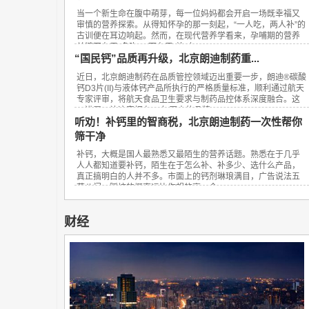
当一个新生命在腹中萌芽，每一位妈妈都会开启一场既幸福又
审慎的营养探索。从得知怀孕的那一刻起，“一人吃，两人补”的
古训便在耳边响起。然而，在现代营养学看来，孕哺期的营养
关键不在于“多吃”，而在于“补对”。...
“国民钙”品质再升级，北京朗迪制药重...
近日，北京朗迪制药在品质管控领域迈出重要一步，朗迪®碳酸
钙D3片(II)与液体钙产品所执行的严格质量标准，顺利通过航天
专家评审，将航天食品卫生要求与制药品控体系深度融合。这
一进展，让这家拥有23年历史的品牌...
听劝！补钙里的智商税，北京朗迪制药一次性帮你
筛干净
补钙，大概是国人最熟悉又最陌生的营养话题。熟悉在于几乎
人人都知道要补钙，陌生在于怎么补、补多少、选什么产品，
真正搞明白的人并不多。市面上的钙剂琳琅满目，广告说法五
花八门，踩坑的概率远比你想的高。今...
财经