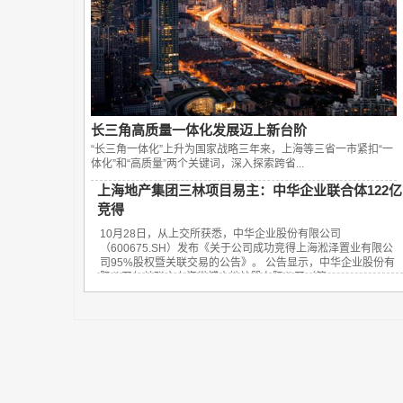
长三角高质量一体化发展迈上新台阶
“长三角一体化”上升为国家战略三年来，上海等三省一市紧扣“一
体化”和“高质量”两个关键词，深入探索跨省...
上海地产集团三林项目易主：中华企业联合体122亿
竞得
10月28日，从上交所获悉，中华企业股份有限公司
（600675.SH）发布《关于公司成功竞得上海淞泽置业有限公
司95%股权暨关联交易的公告》。 公告显示，中华企业股份有
限公司与关联方上海世博土地控股有限公司（简...