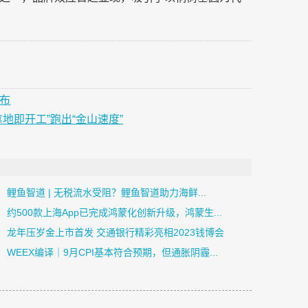
发布
地即开工”跑出“金山速度”
鲤鱼智道 | 无税流水受阻？鲤鱼智道助力海鲜...
约500款上海App已完成鸿蒙化创新升级，鸿蒙生...
龙年压岁金上市首发 交通银行精彩亮相2023钱博会
​WEEX编译｜9月CPI基本符合预期，但通胀阴霾...