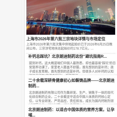
上海市2026年第六批三宗地块详情与市场定位
上海市2026年第六批次集中供地起拍价已于2026年6月25日晚
间公布，‌三宗涉宅地块总起始价约178.7亿元‌，...
补钙总踩坑？北京朗迪制药这份”避坑指南R...
提到补钙，这大概是咱们中国人最熟悉、却也最容易“踩坑”的日
常营养功课了。家里老人膝盖不舒服，首先想到的是补钙；孩
子成长发育期，首先想到的还是补钙。但很多人对补钙的认知
往往停留在“吃进去就行”，却忽略了...
二十余载深耕骨健康初心如磐铸品牌——北京朗迪
制药...
北京朗迪制药有限公司作为集研发、生产、销售于一体的现代
化综合制药企业，二十余载坚守适合中国人体质的钙核心定
位，以专业研发、严苛品控、责任担当，成长为国内钙制剂领
域领军企业，朗迪制药、朗迪品牌深入人...
北京朗迪制药：以适合中国体质的营养方案，让孕
哺...