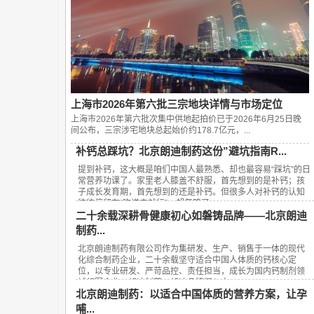
上海市2026年第六批三宗地块详情与市场定位
上海市2026年第六批次集中供地起拍价已于2026年6月25日晚
间公布，‌三宗涉宅地块总起始价约178.7亿元‌，...
补钙总踩坑？北京朗迪制药这份”避坑指南R...
提到补钙，这大概是咱们中国人最熟悉、却也最容易“踩坑”的日
常营养功课了。家里老人膝盖不舒服，首先想到的是补钙；孩
子成长发育期，首先想到的还是补钙。但很多人对补钙的认知
往往停留在“吃进去就行”，却忽略了...
二十余载深耕骨健康初心如磐铸品牌——北京朗迪
制药...
北京朗迪制药有限公司作为集研发、生产、销售于一体的现代
化综合制药企业，二十余载坚守适合中国人体质的钙核心定
位，以专业研发、严苛品控、责任担当，成长为国内钙制剂领
域领军企业，朗迪制药、朗迪品牌深入人...
北京朗迪制药：以适合中国体质的营养方案，让孕
哺...