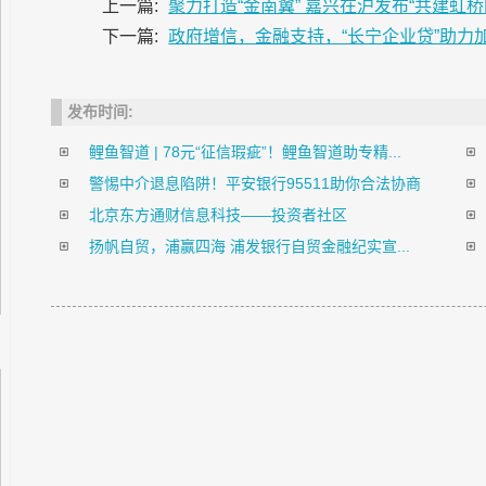
上一篇:
聚力打造“金南翼” 嘉兴在沪发布“共建虹
下一篇:
政府增信，金融支持，“长宁企业贷”助力加
发布时间:
鲤鱼智道 | 78元“征信瑕疵”！鲤鱼智道助专精...
警惕中介退息陷阱！平安银行95511助你合法协商
北京东方通财信息科技——投资者社区
扬帆自贸，浦赢四海 浦发银行自贸金融纪实宣...