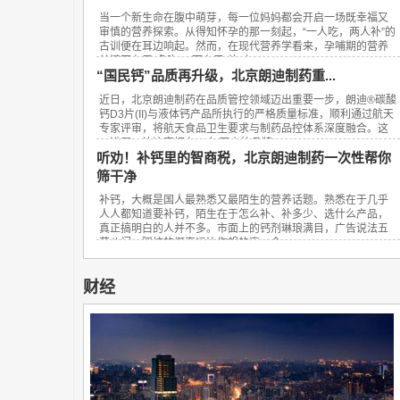
当一个新生命在腹中萌芽，每一位妈妈都会开启一场既幸福又
审慎的营养探索。从得知怀孕的那一刻起，“一人吃，两人补”的
古训便在耳边响起。然而，在现代营养学看来，孕哺期的营养
关键不在于“多吃”，而在于“补对”。...
“国民钙”品质再升级，北京朗迪制药重...
近日，北京朗迪制药在品质管控领域迈出重要一步，朗迪®碳酸
钙D3片(II)与液体钙产品所执行的严格质量标准，顺利通过航天
专家评审，将航天食品卫生要求与制药品控体系深度融合。这
一进展，让这家拥有23年历史的品牌...
听劝！补钙里的智商税，北京朗迪制药一次性帮你
筛干净
补钙，大概是国人最熟悉又最陌生的营养话题。熟悉在于几乎
人人都知道要补钙，陌生在于怎么补、补多少、选什么产品，
真正搞明白的人并不多。市面上的钙剂琳琅满目，广告说法五
花八门，踩坑的概率远比你想的高。今...
财经