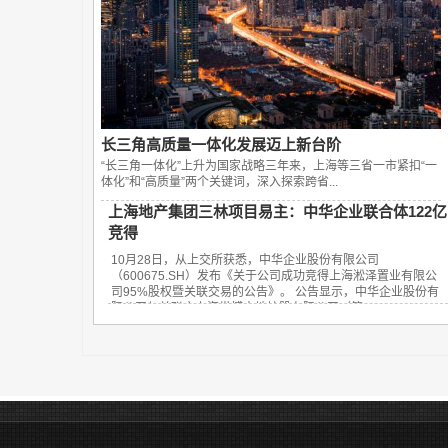
长三角高质量一体化发展迈上新台阶
“长三角一体化”上升为国家战略三年来，上海等三省一市紧扣“一
体化”和“高质量”两个关键词，深入探索跨省...
上海地产集团三林项目易主：中华企业联合体122亿
竞得
10月28日，从上交所获悉，中华企业股份有限公司
（600675.SH）发布《关于公司成功竞得上海淞泽置业有限公
司95%股权暨关联交易的公告》。 公告显示，中华企业股份有
限公司与关联方上海世博土地控股有限公司（简...