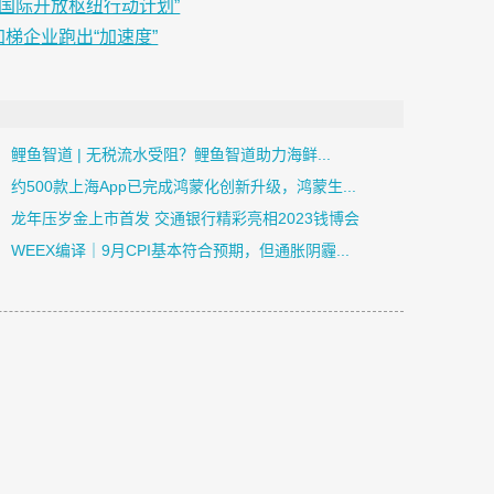
桥国际开放枢纽行动计划”
梯企业跑出“加速度”
鲤鱼智道 | 无税流水受阻？鲤鱼智道助力海鲜...
约500款上海App已完成鸿蒙化创新升级，鸿蒙生...
龙年压岁金上市首发 交通银行精彩亮相2023钱博会
​WEEX编译｜9月CPI基本符合预期，但通胀阴霾...