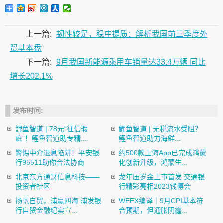
上一篇:
韧性较足，稳中提质：解析我国前三季度外
贸基本盘
下一篇:
9月我国新能源乘用车销量达33.4万辆 同比
增长202.1%
发布时间:
鲤鱼智道 | 78元“征信瑕
鲤鱼智道 | 无税流水受阻？
疵”！鲤鱼智道助专精...
鲤鱼智道助力海鲜...
警惕中介退息陷阱！平安银
约500款上海App已完成鸿蒙
行95511助你合法协商
化创新升级，鸿蒙生...
北京东方通财信息科技——
龙年压岁金上市首发 交通银
投资者社区
行精彩亮相2023钱博会
扬帆自贸，浦赢四海 浦发银
​WEEX编译｜9月CPI基本符
行自贸金融纪实宣...
合预期，但通胀阴霾...