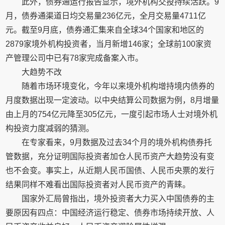
此外，债券通运行报告显示，境外机构交投持续活跃。9
月，债券通渠道日均交易量236亿元，全月交易量4711亿
元。截至9月底，债券通汇集来自全球34个国家和地区的
2879家境外机构投资者，当月新增146家；全球前100家资
产管理公司中已有78家完成备案入市。
大趋势不改
随着市场环境变化，今年以来境外机构增持境内债券的
月度数据出现一定波动。以中央结算公司数据为例，8月增量
由上月的754亿元降至305亿元，一度引起市场人士对境外机
构投资力度减弱的猜测。
在专家看来，9月数据及过去34个月的境外机构债券托
管数据，充分证明国际投资者加仓人民币资产大趋势没有变
也不会变。事实上，从近期人民币国债、人民币央票的发行
结果同样不难看出国际投资者对人民币资产的青睐。
国家外汇局曾指出，境外投资者大力买入中国债券的主
要原因有四点：中国经济运行稳定、债券市场持续开放、人