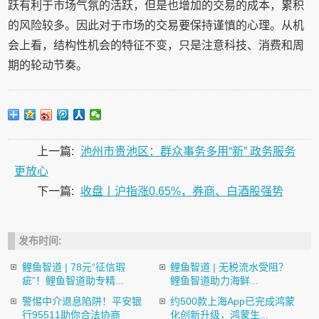
跃有利于市场气氛的活跃，但是也增加的交易的成本，累积
的风险较多。因此对于市场的交易要保持谨慎的心理。从机
会上看，结构性机会的特征不变，只是注意科技、消费和周
期的轮动节奏。
上一篇:
池州市贵池区：群众事务多用“新” 政务服务
更放心
下一篇:
收盘丨沪指涨0.65%，券商、白酒股强势
发布时间:
鲤鱼智道 | 78元“征信瑕
鲤鱼智道 | 无税流水受阻？
疵”！鲤鱼智道助专精...
鲤鱼智道助力海鲜...
警惕中介退息陷阱！平安银
约500款上海App已完成鸿蒙
行95511助你合法协商
化创新升级，鸿蒙生...