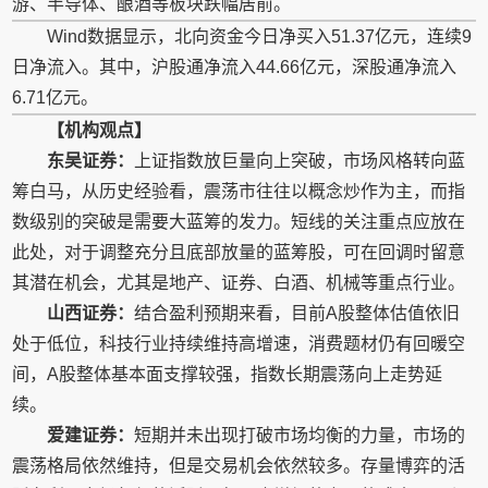
游、半导体、酿酒等板块跌幅居前。
Wind数据显示，北向资金今日净买入51.37亿元，连续9
日净流入。其中，沪股通净流入44.66亿元，深股通净流入
6.71亿元。
【机构观点】
东吴证券：
上证指数放巨量向上突破，市场风格转向蓝
筹白马，从历史经验看，震荡市往往以概念炒作为主，而指
数级别的突破是需要大蓝筹的发力。短线的关注重点应放在
此处，对于调整充分且底部放量的蓝筹股，可在回调时留意
其潜在机会，尤其是地产、证券、白酒、机械等重点行业。
山西证券：
结合盈利预期来看，目前A股整体估值依旧
处于低位，科技行业持续维持高增速，消费题材仍有回暖空
间，A股整体基本面支撑较强，指数长期震荡向上走势延
续。
爱建证券：
短期并未出现打破市场均衡的力量，市场的
震荡格局依然维持，但是交易机会依然较多。存量博弈的活