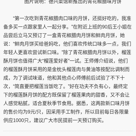
图片说明：德兴菜馆新推出的青花椒腊味月饼
“第一次吃到青花椒腊肉口味的月饼，还挺好吃的，我准
备多买一点跟家里人一起分享。”在附近上班的90后王小姐在
品尝后立马又预订了一盒青花椒腊肉月饼和鲜肉月饼，她
说：“鲜肉月饼买给爸妈吃，他们喜欢传统口味多一点，我们
年轻人更喜欢尝试新口味。”除了青花椒腊肉月饼以外，榴莲
酥月饼也值得广大“榴莲爱好者”一试。王师傅介绍说，他们
的榴莲酥月饼采用的是金枕头榴莲肉与黄油等按配比调制而
成，为了调试味道，他和其他点心师傅前后试验了不下十
次，“简直要把榴莲当饭吃了。”好在功夫不负有心，最终定
下的榴莲酥月饼的配方既保留了榴莲果肉的甜香，又不会让
人感觉粘腻，适合夏秋季节食用。据悉，这两款新口味月饼
的售价均为9元/只，因采用手工制作，所以目前每日各限量
供应1000只，建议广大市民提前一天预订购买。