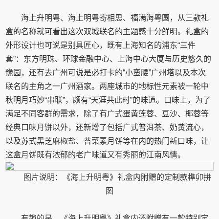
海上升明粤、海上明粤寄相思、福满海粤圆，从三款礼
盒的名称就可看出这次双城联名的主题感十分鲜明。礼盒的
外形设计也可说是别具匠心，既有上海知名的浦东“三件
套”：东方明珠、环球金融中心、上海中心大厦与历史悠久的
豫园，还有去广州可说是必打卡的“小蛮腰”广州塔以及本次
联名的主角之一广州酒家。两座城市的地标性元素被一轮中
秋明月巧妙“串联”，颇有“天涯共此时”的味道。口味上，为了
满足不同客群的需求，除了有广式蛋黄莲蓉、豆沙、椰蓉等
经典口味月饼以外，还新增了包括广式普洱茶、奶黄流心，
以及苏式黑芝麻椒盐、苔菜素月饼等在内的热门新口味，让
这盒月饼既有浓郁的老广味道又有秀丽的江南风情。
图片说明：《海上升明粤》礼盒内附赠的定制款榫卯拼
图
有趣的是，《海上升明粤》礼盒内还附赠有一款特别定