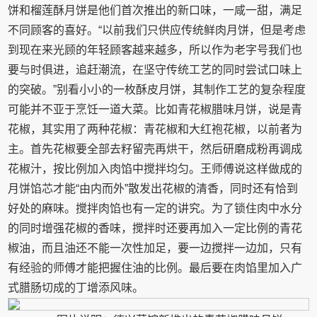
饼和榴莲酥月饼是他们首次推出的新口味，一咸一甜，满足
不同顾客的喜好。“以前我们只供应传统鲜肉月饼，但是考虑
到现在来光顾的年轻顾客越来越多，所以作为老字号我们也
要与时俱进，追赶潮流，在坚守传统工艺的同时尝试口味上
的突破。”别看小小的一枚酥皮月饼，其制作工艺的复杂程度
可能并不亚于烹饪一道大菜。比如青花椒腊味月饼，说是青
花椒，其实用了两种花椒：青花椒和大红袍花椒，以前者为
主。首先花椒要全部去籽留壳再烘干，然后研磨成粉再调成
花椒汁，按比例加入肉馅中搅拌均匀。王师傅说这样做成的
月饼馅芯才能“由内而外”散发出花椒的清香，同时还有恰到
好处的麻味。搅拌肉馅也有一定的讲究。为了锁住肉中水分
的同时增强花椒的香味，搅拌时还要再加入一定比例的青花
椒油，而且油还不能一次性加足，要一边搅拌一边加，只有
有经验的师傅才能把握住油的比例。最后要在肉馅里加入广
式腊肠切成的丁增添风味。