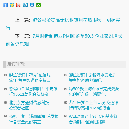
上一篇:
沪公积金提高无房租赁月提取限额，明起实
行
下一篇:
7月财新制造业PMI回落至50.3 企业家对增长
前景仍乐观
发布时间:
鲤鱼智道 | 78元“征信瑕
鲤鱼智道 | 无税流水受阻？
疵”！鲤鱼智道助专精...
鲤鱼智道助力海鲜...
警惕中介退息陷阱！平安银
约500款上海App已完成鸿蒙
行95511助你合法协商
化创新升级，鸿蒙生...
北京东方通财信息科技——
龙年压岁金上市首发 交通银
投资者社区
行精彩亮相2023钱博会
扬帆自贸，浦赢四海 浦发银
​WEEX编译｜9月CPI基本符
行自贸金融纪实宣...
合预期，但通胀阴霾...