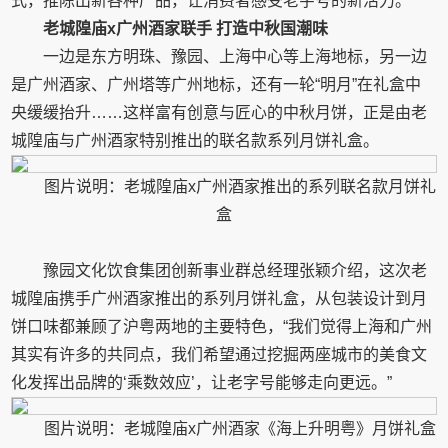
式，推陈出新各种产品，让消费者感受老字号的新活力。
老城隍庙x广州酒家联手 打造中秋国潮味
一边是东方明珠、豫园、上海中心等上海地标，另一边
是广州酒家、广州塔等广州地标，还有一轮“明月”在礼盒中
央缓缓抬升……这样富有创意与匠心的中秋月饼，正是由老
城隍庙与广州酒家特别推出的联名款系列月饼礼盒。
图片说明：老城隍庙x广州酒家推出的系列联名款月饼礼
盒
豫园文化饮食集团创新事业群总经理张颖介绍，这次老
城隍庙携手广州酒家推出的系列月饼礼盒，从包装设计到月
饼口味都兼顾了沪粤两地的主要特色，“我们觉得上海和广州
其实有许多的共同点，我们希望通过挖掘两座城市的美食文
化发挥出品牌的‘乘数效应’，让老字号能够走向更远。”
图片说明：老城隍庙x广州酒家《海上升明粤》月饼礼盒