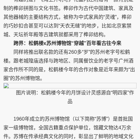
制的榫卯拼图与文化书签。榫卯作为古代中国建筑、家具及
其他器械的主要结构方式，被称为中式家具的“灵魂”，榫卯
的巧妙扣合甚至可以达到“天衣无缝”的地步，比如北京紫禁
城、天坛祈年殿等古建筑就都采用了榫卯结构。
跨界：松鹤楼x苏州博物馆“穿越”百年看古往今来
同样将推出联名款的还有260多“岁”的苏州老字号松鹤
楼。跟老城隍庙选择与跨地区、同属餐饮业的老字号广州酒
家合作所不同的是，松鹤楼今年的合作对象是近年来颇为“出
圈”的苏州博物馆。
图片说明：松鹤楼今年的月饼设计灵感源自“明四家”作
品
1960年成立的苏州博物馆（以下简称“苏博”）是首批国
家一级博物馆，全国古籍重点保护单位，馆藏文物达4万余
件。苏博在传承经典文化的同时，彰显出了鲜明的地域文化