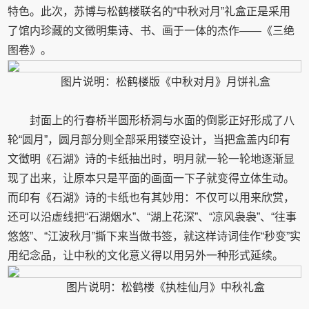
特色。此次，苏博与松鹤楼联名的“中秋对月”礼盒正是采用
了馆内珍藏的文徵明集诗、书、画于一体的杰作——《三绝
图卷》。
图片说明：松鹤楼版《中秋对月》月饼礼盒
封面上的行春桥半圆形桥洞与水面的倒影正好形成了八
轮“圆月”，圆月部分则全部采用镂空设计，当把盒盖内印有
文徵明《石湖》诗的卡纸抽出时，明月就一轮一轮地逐渐显
现了出来，让原本只是平面的画面一下子就变得立体生动。
而印有《石湖》诗的卡纸也有其妙用：不仅可以用来欣赏，
还可以沿虚线把“石湖烟水”、“湖上花深”、“凉风袅袅”、“往事
悠悠”、“江波秋月”撕下来当做书签，就这样诗词佳作“秒变”实
用纪念品，让中秋的文化意义得以用另外一种形式延续。
图片说明：松鹤楼《执桂仙月》中秋礼盒