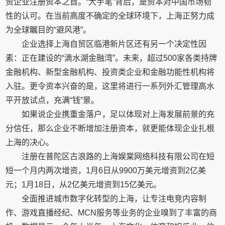
资企业注册资本之首。“大手笔”背后，是资本对中国市场韧
性的认可。在当前高度不确定的全球环境下，上海正努力成
为全球瞩目的“避风港”。
企业选择上海自贸区临港新片区还有另一个决定性因
素：正在建设的“滴水湖金融湾”。未来，超过500家各类持牌
金融机构、新型金融机构、投资类企业和金融功能性机构将
入驻。更令资本兴奋的是，这里将进行一系列外汇管理高水
平开放试点，充满“钱”景。
如果说企业携重金落户，足以体现对上海发展前景的充
分信任，那么企业不断增加注册资本，就更能体现企业扎根
上海的决心。
注册在普陀区古浪路的上海娱棠网络科技有限公司在短
短一个月内两次增资，1月6日从9900万美元增资到2亿美
元；1月18日，从2亿美元增资到15亿美元。
全面推进城市数字化转型的上海，让专注电竞内容制
作、游戏直播经纪、MCN服务等业务的企业嗅到了丰富的商