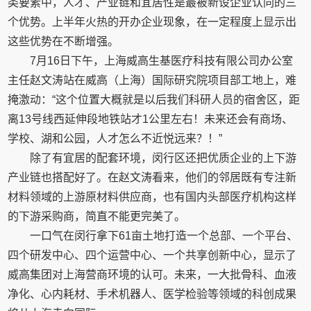
类要素中，人才、产业链和宜居性是最被新设企业认同的三
个优势。上半年火热的开办企业现象，在一定程度上显示出
这些优势在不断增强。
7月16日下午，上海威高生基医疗科技有限公司办公室
主任赵文涛站在威高（上海）国际研究院项目部工地上，难
掩激动：“这个位置大概就是以后我们科研人员的宿舍区，距
离13号线西延伸段地铁站才1公里左右！未来还会有商场、
学校、湖和公园，人才怎么不近悦远来？！”
除了有宜居的配套环境，闵行区还把优质企业的上下游
产业链也搭配好了。在赵文涛看来，他们的邻居既有专注新
材料领域的上游原材料供应商，也有国内头部医疗机构这样
的下游采购商，简直不能更完美了。
一口气在闵行拿下61亩土地打造一个总部、一个平台、
四个研发中心、四个运营中心、一个共享创新中心，显示了
威高集团对上海营商环境的认可。未来，一大批骨科、血液
净化、心内耗材、手术机器人、医学检验等领域的科创成果