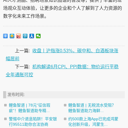
AI人才测品、招聘场景知识图谱的普及等，提供了丰富的现
场观众互动体验，让更多的企业和个人了解到了人力资源的
数字化未来工作场景。
上一篇:
收盘丨沪指涨0.53%，碳中和、白酒板块涨
幅居前
下一篇:
机构解读6月CPI、PPI数据：物价运行平稳
全年通胀可控
发布时间:
鲤鱼智道 | 78元“征信瑕
鲤鱼智道 | 无税流水受阻？
疵”！鲤鱼智道助专精...
鲤鱼智道助力海鲜...
警惕中介退息陷阱！平安银
约500款上海App已完成鸿蒙
行95511助你合法协商
化创新升级，鸿蒙生...