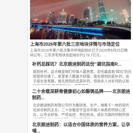
上海市2026年第六批三宗地块详情与市场定位
上海市2026年第六批次集中供地起拍价已于2026年6月25日晚
间公布，‌三宗涉宅地块总起始价约178.7亿元‌，...
补钙总踩坑？北京朗迪制药这份”避坑指南R...
提到补钙，这大概是咱们中国人最熟悉、却也最容易“踩坑”的日
常营养功课了。家里老人膝盖不舒服，首先想到的是补钙；孩
子成长发育期，首先想到的还是补钙。但很多人对补钙的认知
往往停留在“吃进去就行”，却忽略了...
二十余载深耕骨健康初心如磐铸品牌——北京朗迪
制药...
北京朗迪制药有限公司作为集研发、生产、销售于一体的现代
化综合制药企业，二十余载坚守适合中国人体质的钙核心定
位，以专业研发、严苛品控、责任担当，成长为国内钙制剂领
域领军企业，朗迪制药、朗迪品牌深入人...
北京朗迪制药：以适合中国体质的营养方案，让孕
哺...