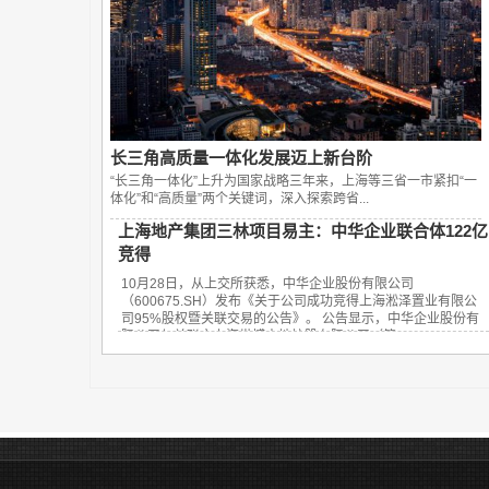
长三角高质量一体化发展迈上新台阶
“长三角一体化”上升为国家战略三年来，上海等三省一市紧扣“一
体化”和“高质量”两个关键词，深入探索跨省...
上海地产集团三林项目易主：中华企业联合体122亿
竞得
10月28日，从上交所获悉，中华企业股份有限公司
（600675.SH）发布《关于公司成功竞得上海淞泽置业有限公
司95%股权暨关联交易的公告》。 公告显示，中华企业股份有
限公司与关联方上海世博土地控股有限公司（简...