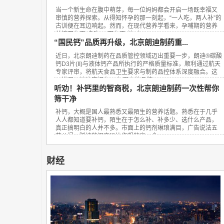
当一个新生命在腹中萌芽，每一位妈妈都会开启一场既幸福又
审慎的营养探索。从得知怀孕的那一刻起，“一人吃，两人补”的
古训便在耳边响起。然而，在现代营养学看来，孕哺期的营养
关键不在于“多吃”，而在于“补对”。...
“国民钙”品质再升级，北京朗迪制药重...
近日，北京朗迪制药在品质管控领域迈出重要一步，朗迪®碳酸
钙D3片(II)与液体钙产品所执行的严格质量标准，顺利通过航天
专家评审，将航天食品卫生要求与制药品控体系深度融合。这
一进展，让这家拥有23年历史的品牌...
听劝！补钙里的智商税，北京朗迪制药一次性帮你
筛干净
补钙，大概是国人最熟悉又最陌生的营养话题。熟悉在于几乎
人人都知道要补钙，陌生在于怎么补、补多少、选什么产品，
真正搞明白的人并不多。市面上的钙剂琳琅满目，广告说法五
花八门，踩坑的概率远比你想的高。今...
财经