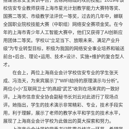
搭建信息安全实训平台，苦练网络战的攻防技能。2019年该
校信安专业教师获得上海市星光计划教学能力大赛特等奖、
国赛二等奖、市级教学法评优一等奖，过去的几年中，蝉联
全国职业院校技能大赛（中职组）网络安全赛项金奖。在今
年的上海市青少年人工智能大赛中，他们又获得了AI创新应
用团体二等奖。学校以“立足当下、放眼未来、满足产业升
级”为专业转型目标，积极为我国的网络安全事业培养和输送
前台+后台、理论+运用、技术+设计、实施+维护的复合型人
才。
在会上，两位上海商业会计学校信安专业的学生张天
成、冯浩天，为来宾展示了“WIFI劫持的原理演示与分析”。
两位小小“互联网卫士”的高超“武艺”收到在场来宾的一致好
评。上海市信息安全协会副秘书长刘云对此进行了现场点
评。她指出，学生的技术演示非常精彩、专业，技术手段实
用，利于理解，展示了老师的教学水平和学生的技术水平，
展现了上海商业会计学校为此做出的莫大探索和努力。