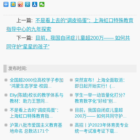
上一篇:
不是看上去的“调皮捣蛋”：上海虹口特殊教育
指导中心的九年探索
下一篇:
目前，我国自闭症儿童超200万—— 如何共
同守护“星星的孩子”
发布时间:
全国超2000位高校学子参加
突然宣布！上海全面取消：
“鸿蒙生态学堂·校园...
即日起开始实行！(...
Elly(陈婧)校长的教学体系与
学生一举一动皆量化打分？
教材：助力王慧同...
教育数字化“好经”别...
不是看上去的“调皮捣蛋”：
目前，我国自闭症儿童超
上海虹口特殊教育指...
200万—— 如何共同守护...
沪第八批市爱国主义教育基
高招丨沪2023年体育类专业
地命名 总数达171个
统一考试准考证下载...