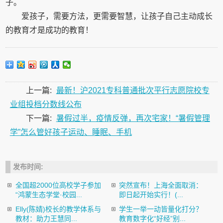
子。
爱孩子，需要方法，更需要智慧，让孩子自己主动成长
的教育才是成功的教育！
上一篇:
最新！沪2021专科普通批次平行志愿院校专
业组投档分数线公布
下一篇:
暑假过半，疫情反弹，再次宅家！“暑假管理
学”怎么管好孩子运动、睡眠、手机
发布时间:
全国超2000位高校学子参加
突然宣布！上海全面取消：
“鸿蒙生态学堂·校园...
即日起开始实行！(...
Elly(陈婧)校长的教学体系与
学生一举一动皆量化打分？
教材：助力王慧同...
教育数字化“好经”别...