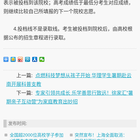
表示被投档到该院校；高考成绩低于最低分考生对应成绩，
则继续比较自己所填报的下一个院校志愿。
4.投档线不是录取线。考生被投档到院校后，由高校根
据公布的招生章程进行录取。
上一篇:
点燃科技梦想从孩子开始 华理学生暑期赴云
南开展科普支教
下一篇:
专家引领共成长 乐学善思行致远！徐家汇“暑
期亲子互动营”为家庭教育出妙招
发布时间:
全国超2000位高校学子参加
突然宣布！上海全面取消：