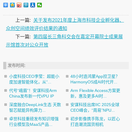
上一篇:
关于发布2021年度上海市科技企业孵化器、
众创空间绩效评价结果的通知
下一篇:
第四届长三角科交会在嘉定开幕院士成果展
示馆首次对公众开放
发布时间:
小度科技CEO李莹：超能小
48小时造鸿蒙App控卫星？
度加速智能体化，从“...
HarmonyOS成AI时代开...
代号“峨眉”！安谋科技Arm
Arm Flexible Access方案更
China发布新一代VPU IP
新，惠及更多AI时...
深度融合DeepLink生态 天数
安谋科技出席IIC 2025全球
智芯赋能异构算力...
CEO峰会，“周易”NPU...
卓世科技重磅发布知识增强
初步影像携手陈龙，以匠心
行业模型及MaaS产品...
打造潮流国货相机