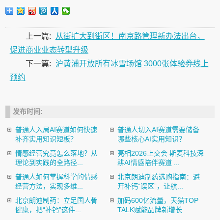
上一篇:
从街扩大到街区！南京路管理新办法出台，
促进商业业态转型升级
下一篇:
沪黄浦开放所有冰雪场馆 3000张体验券线上
预约
发布时间:
普通人入局AI赛道如何快速
普通人切入AI赛道需要储备
补齐实用知识短板？
哪些核心AI实用知识？
情感经营究竟怎么落地？从
亮相2026上交会 斯麦科技深
理论到实践的全路径...
耕AI情感陪伴赛道 ...
普通人如何掌握科学的情感
北京朗迪制药选购指南：避
经营方法，实现多维...
开补钙“误区”，让航...
北京朗迪制药：立足国人骨
加码600亿流量，天猫TOP
健康，把“补钙”这件...
TALK赋能品牌新增长