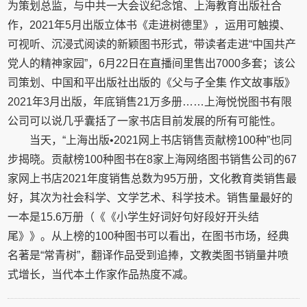
为策划总监，与中共一大会议纪念馆、上海教育出版社合
作，2021年5月出版立体书《走进树德里》，运用可触摸、
可视听、沉浸式阅读的新颖图书形式，带读者走进“中国共产
党人的精神家园”，6月22日在直播间里售出7000多套；该公
司策划、中国和平出版社出版的《父与子全集 作文故事版》
2021年3月出版，年底销售21万多册……上海悦悦图书有限
公司可以说几乎囊括了一家书店目前发展的所有可能性。
当天，“上海出版•2021网上书店销售贡献榜100种”也同
步揭晓。贡献榜100种图书在8家上海网络图书销售公司的67
家网上书店2021年度销售总数为95万册，文化教育类销售最
好，其次为社会科学、文学艺术、科学技术。销售量最好的
一本是15.6万册（《《小学生好词好句好段好开头结
尾》》。从上榜的100种图书可以看出，在图书市场，经典
名著是“常青树”，翻译作品受到追捧，文教类图书销量井喷
式增长，当代本土作家作品热度不减。