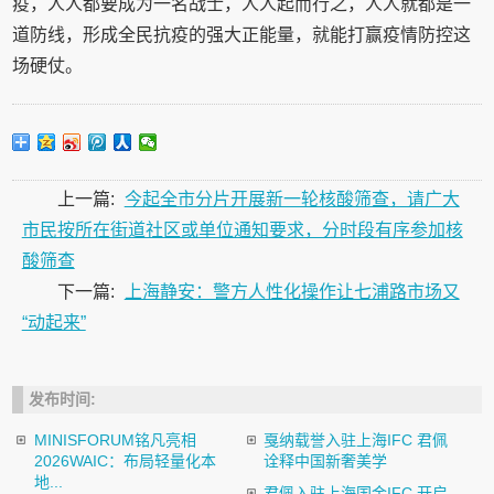
疫，人人都要成为一名战士，人人起而行之，人人就都是一
道防线，形成全民抗疫的强大正能量，就能打赢疫情防控这
场硬仗。
上一篇:
今起全市分片开展新一轮核酸筛查，请广大
市民按所在街道社区或单位通知要求，分时段有序参加核
酸筛查
下一篇:
上海静安：警方人性化操作让七浦路市场又
“动起来”
发布时间:
MINISFORUM铭凡亮相
戛纳载誉入驻上海IFC 君佩
2026WAIC：布局轻量化本
诠释中国新奢美学
地...
君佩入驻上海国金IFC 开启