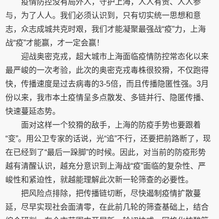
疫情防控没有局外人，守护上海，人人有责、人人参
与，为了人人。我们必须认识到，只有切实统一思想和意
志，众志成城共克时艰，我们才能凝聚最强战“疫”力，上海
战“疫”才能赢，才一定会赢！
迎战奥密克戎，超大城市上海面临疫情防控常态化以来
最严峻的一次考验，此次的奥密克戎毒株很狡猾，不仅跑得
快，传播速度是过去病毒的3-5倍，而且传播隐匿性强。3月
份以来，我市本土疫情呈多点散发、多链并行、隐匿传播、
快速蔓延态势。
面对这样一个狡猾的敌手，上海的防疫手势也要跟着
“变”。用公卫专家的话说，光“追”不行，还要把前路断了，现
在已经到了“最后一跺脚”的时候。因此，对当前的防疫形势
越有清醒认识，越充分意识到上海战“疫”面临的复杂性、严
峻性和紧迫性，就越能理解此次新一轮筛查的必要性。
把风险点排除，把传播链切断，尽快遏制疫情扩散蔓
延，尽早实现社会面清零，在此前几轮的筛查基础上，结合