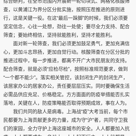
综合研判，在全市范围内开展新一轮切块式、网格化核酸筛
查，以黄浦江为界分区分批实施，按照压茬推进的原则进
行，这是关键一役。在这“最后一跺脚”的时候，我们必须要
坚定信念，心往一处想，劲往一处使；要尽全力支持、配合
筛查；要始终相信，坚持就能胜利，坚持才能胜利。
面对新一轮筛查，我们必须更加鼓足勇气，更加充满信
心，更加斗志昂扬，更加自觉行动。核酸筛查在分区分批的
推进过程中，每一步推进，都离不开广大市民朋友的支持。
配合筛查，就是必须“应检尽检”，按照标准规范要求，做到
“一个都不能少”。落实相关管控，该封闭生产的封闭生产，
该居家办公的居家办公，责任要层层压实。同时要确保生活
必需品供应充足、价格稳定。方方面面的防疫举措能否扎实
落地，关键在人，防疫策略能否取得预期成效，事在人为。
我们共同的敌人是病毒。上海战“疫”大考当前，每个市
民都要为上海贡献更多的力量，成为守“沪”者，共同守卫我
们的家园，全力守护上海这座城市的安全。人人都要加入抗